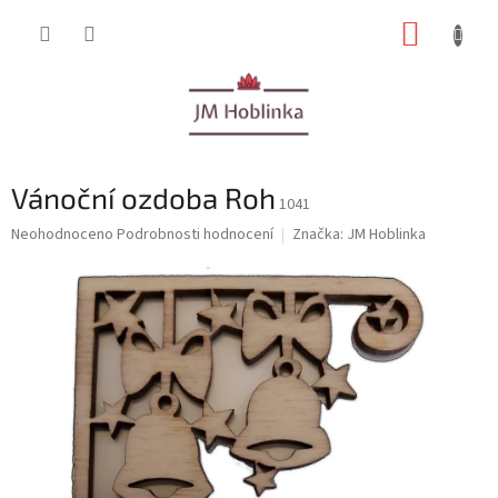
Přejít
NÁKUP
na
obsah
KOŠÍK
Vánoční ozdoba Roh
1041
Průměrné
Neohodnoceno
Podrobnosti hodnocení
Značka:
JM Hoblinka
hodnocení
produktu
je
0,0
z
5
hvězdiček.