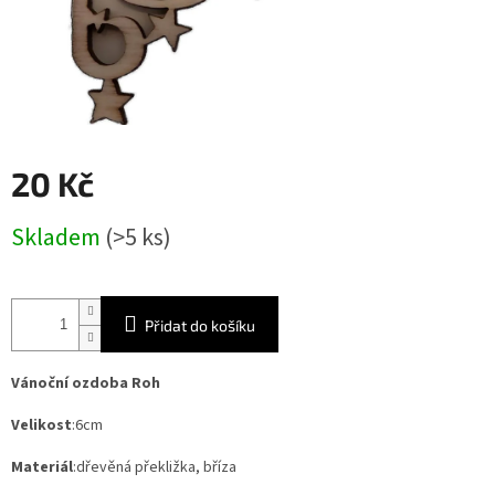
20 Kč
Měrná
Skladem
(>5 ks)
cena:
Přidat do košíku
Vánoční ozdoba Roh
Velikost
:6cm
Materiál
:dřevěná překližka, bříza