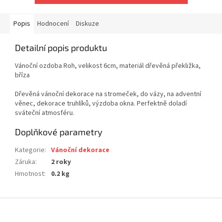
Popis
Hodnocení
Diskuze
Detailní popis produktu
Vánoční ozdoba Roh, velikost 6cm, materiál dřevěná překližka,
bříza
Dřevěná vánoční dekorace na stromeček, do vázy, na adventní
věnec, dekorace truhlíků, výzdoba okna. Perfektně doladí
sváteční atmosféru.
Doplňkové parametry
Kategorie
:
Vánoční dekorace
Záruka
:
2 roky
Hmotnost
:
0.2 kg
Z
á