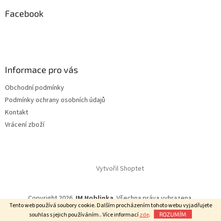
p
a
Facebook
t
í
Informace pro vás
Obchodní podmínky
Podmínky ochrany osobních údajů
Kontakt
Vrácení zboží
Vytvořil Shoptet
Copyright 2026
JM Hoblinka
. Všechna práva vyhrazena.
Tento web používá soubory cookie. Dalším procházením tohoto webu vyjadřujete
souhlas s jejich používáním.. Více informací
zde
.
ROZUMÍM