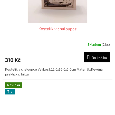
Kostelík v chaloupce
Skladem
(2 ks)
Průměrné
hodnocení
produktu
Do košíku
310 Kč
je
5,0
Kostelík v chaloupce Velikost:22,0x16,0x5,0cm Materiál:dřevěná
z
překližka, bříza
5
hvězdiček.
Novinka
Tip