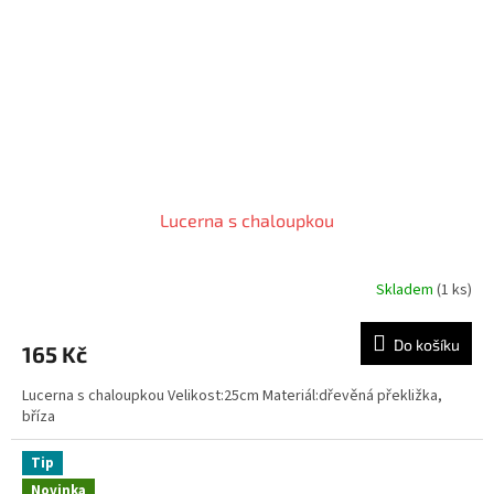
Lucerna s chaloupkou
Skladem
(1 ks)
Průměrné
hodnocení
produktu
Do košíku
165 Kč
je
5,0
Lucerna s chaloupkou Velikost:25cm Materiál:dřevěná překližka,
z
bříza
5
hvězdiček.
Tip
Novinka