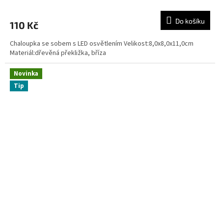
Do košíku
110 Kč
Chaloupka se sobem s LED osvětlením Velikost:8,0x8,0x11,0cm
Materiál:dřevěná překližka, bříza
Novinka
Tip