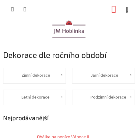
Přejít
NÁKUP
na
obsah
KOŠÍK
Dekorace dle ročního období
Zimní dekorace
Jarní dekorace
Letní dekorace
Podzimní dekorace
Nejprodávanější
Obálka na peníze Vánoce II