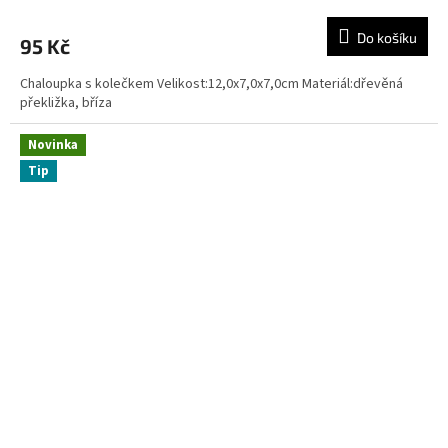
Do košíku
95 Kč
Chaloupka s kolečkem Velikost:12,0x7,0x7,0cm Materiál:dřevěná
překližka, bříza
Novinka
Tip