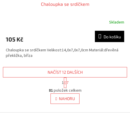
Chaloupka se srdíčkem
Skladem
Průměrné
hodnocení
produktu
Do košíku
105 Kč
je
5,0
Chaloupka se srdíčkem Velikost:14,0x7,0x7,0cm Materiál:dřevěná
z
překližka, bříza
5
hvězdiček.
NAČÍST 12 DALŠÍCH
S
1
7
t
O
r
81
položek celkem
v
á
l
NAHORU
n
á
k
d
o
v
Z
a
á
c
á
n
í
p
í