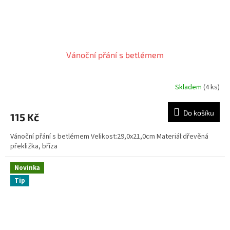
Vánoční přání s betlémem
Skladem
(4 ks)
Průměrné
hodnocení
produktu
Do košíku
115 Kč
je
5,0
Vánoční přání s betlémem Velikost:29,0x21,0cm Materiál:dřevěná
z
překližka, bříza
5
hvězdiček.
Novinka
Tip