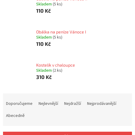
Skladem
(5 ks)
110 Kč
Obálka na peníze Vánoce I
Skladem
(5 ks)
110 Kč
Kostelík v chaloupce
Skladem
(2 ks)
310 Kč
Ř
a
Doporučujeme
Nejlevnější
Nejdražší
Nejprodávanější
z
e
Abecedně
n
í