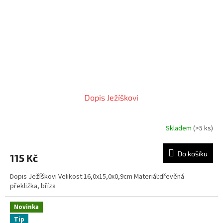
Dopis Ježíškovi
Skladem
(>5 ks)
Průměrné
hodnocení
produktu
Do košíku
115 Kč
je
5,0
Dopis Ježíškovi Velikost:16,0x15,0x0,9cm Materiál:dřevěná
z
překližka, bříza
5
hvězdiček.
Novinka
Tip