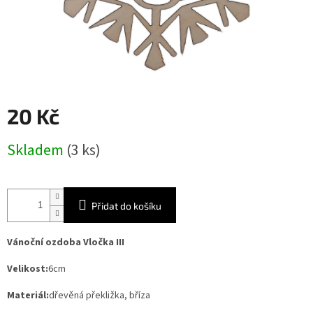
20 Kč
Měrná
Skladem
(3 ks)
cena:
Přidat do košíku
Vánoční ozdoba Vločka III
Velikost:
6cm
Materiál:
dřevěná překližka, bříza