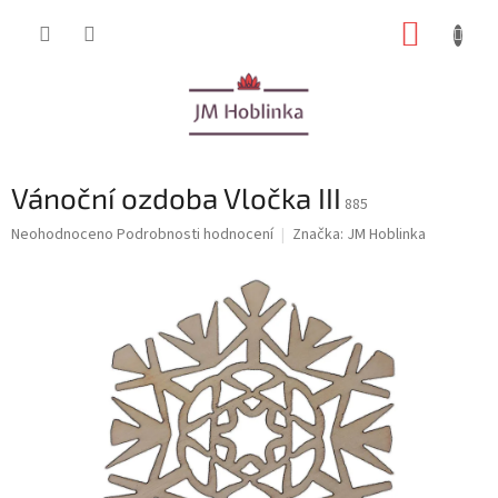
Přejít
NÁKUP
na
obsah
KOŠÍK
Vánoční ozdoba Vločka III
885
Průměrné
Neohodnoceno
Podrobnosti hodnocení
Značka:
JM Hoblinka
hodnocení
produktu
je
0,0
z
5
hvězdiček.