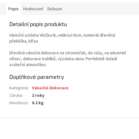
Popis
Hodnocení
Diskuze
Detailní popis produktu
Vánoční ozdoba Vločka III, velikost 6cm, materiál dřevěná
překližka, bříza
Dřevěná vánoční dekorace na stromeček, do vázy, na adventní
věnec, dekorace truhlíků, výzdoba okna. Perfektně doladí
sváteční atmosféru.
Doplňkové parametry
Kategorie
:
Vánoční dekorace
Záruka
:
2 roky
Hmotnost
:
0.2 kg
Z
á
p