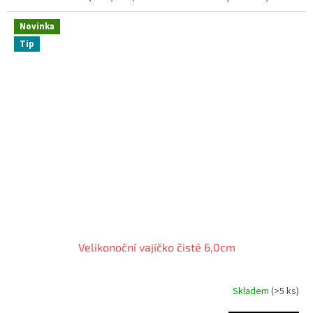
5
hvězdiček.
Novinka
Tip
Velikonoční vajíčko čisté 6,0cm
Skladem
(>5 ks)