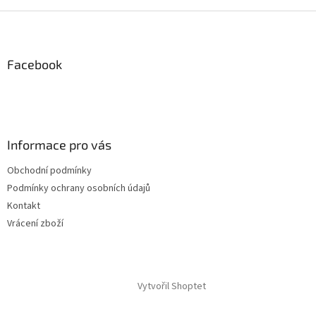
r
Z
v
k
á
y
p
v
a
Facebook
ý
t
p
í
i
s
u
Informace pro vás
Obchodní podmínky
Podmínky ochrany osobních údajů
Kontakt
Vrácení zboží
Vytvořil Shoptet