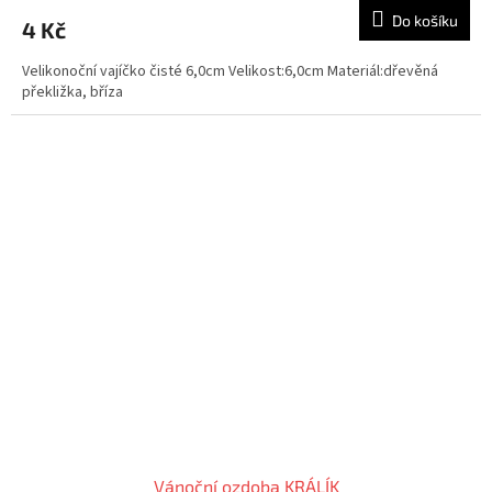
Do košíku
4 Kč
Velikonoční vajíčko čisté 6,0cm Velikost:6,0cm Materiál:dřevěná
překližka, bříza
Vánoční ozdoba KRÁLÍK