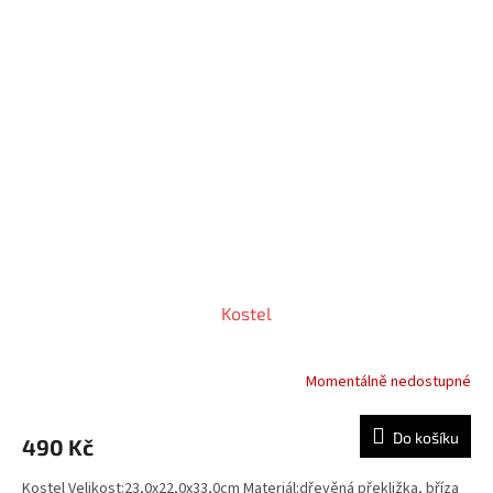
Kostel
Momentálně nedostupné
Průměrné
hodnocení
produktu
Do košíku
490 Kč
je
5,0
Kostel Velikost:23,0x22,0x33,0cm Materiál:dřevěná překližka, bříza
z