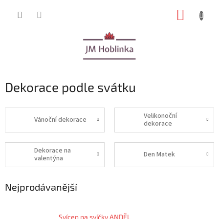
Přejít
NÁKUP
na
obsah
KOŠÍK
Dekorace podle svátku
Velikonoční
Vánoční dekorace
dekorace
Dekorace na
Den Matek
valentýna
Nejprodávanější
Svícen na svíčky ANDĚL