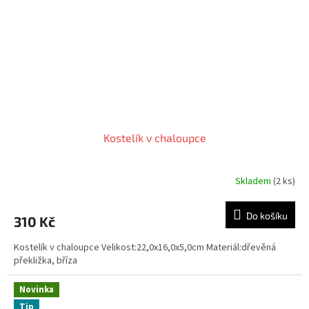
Kostelík v chaloupce
Skladem
(2 ks)
Průměrné
hodnocení
produktu
Do košíku
310 Kč
je
5,0
Kostelík v chaloupce Velikost:22,0x16,0x5,0cm Materiál:dřevěná
z
překližka, bříza
5
hvězdiček.
Novinka
Tip