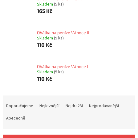
Skladem
(5 ks)
165 Kč
Obálka na peníze Vánoce II
Skladem
(5 ks)
110 Kč
Obálka na peníze Vánoce I
Skladem
(5 ks)
110 Kč
Ř
a
Doporučujeme
Nejlevnější
Nejdražší
Nejprodávanější
z
e
Abecedně
n
í