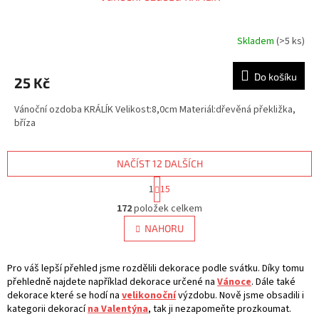
Skladem
(>5 ks)
Do košíku
25 Kč
Vánoční ozdoba KRÁLÍK Velikost:8,0cm Materiál:dřevěná překližka,
bříza
NAČÍST 12 DALŠÍCH
S
1
15
t
O
r
172
položek celkem
v
á
l
NAHORU
n
á
k
d
o
v
Pro váš lepší přehled jsme rozdělili dekorace podle svátku. Díky tomu
a
á
přehledně najdete například dekorace určené na
c
Vánoce
. Dále také
n
dekorace které se hodí na
velikonoční
í
výzdobu. Nově jsme obsadili i
í
kategorii dekorací
na Valentýna
, tak ji nezapomeňte prozkoumat.
p