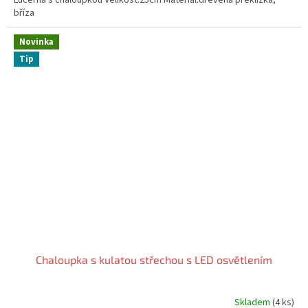
z
bříza
5
hvězdiček.
Novinka
Tip
Chaloupka s kulatou střechou s LED osvětlením
Skladem
(4 ks)