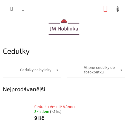
Přejít
NÁKUP
na
obsah
KOŠÍK
Cedulky
Vtipné cedulky do
Cedulky na bylinky
fotokoutku
Nejprodávanější
Cedulka Veselé Vánoce
Skladem
(>5 ks)
9 Kč