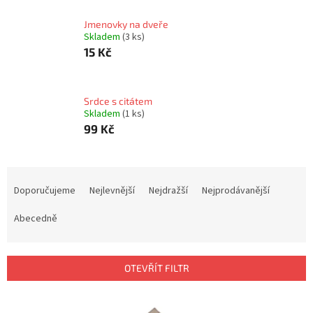
Jmenovky na dveře
Skladem
(3 ks)
15 Kč
Srdce s citátem
Skladem
(1 ks)
99 Kč
Ř
a
Doporučujeme
Nejlevnější
Nejdražší
Nejprodávanější
z
e
Abecedně
n
í
p
OTEVŘÍT FILTR
r
o
V
d