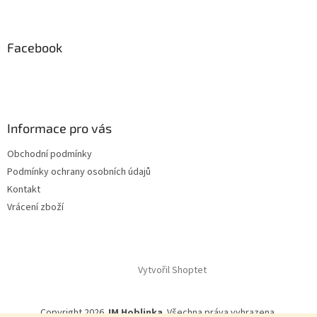
Z
v
á
k
p
y
a
Facebook
v
t
ý
í
p
i
s
u
Informace pro vás
Obchodní podmínky
Podmínky ochrany osobních údajů
Kontakt
Vrácení zboží
Vytvořil Shoptet
Copyright 2026
JM Hoblinka
. Všechna práva vyhrazena.