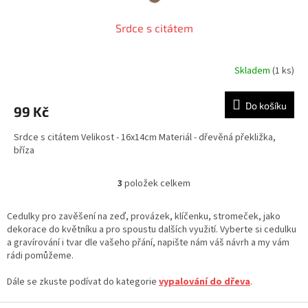
Srdce s citátem
Skladem
(1 ks)
Do košíku
99 Kč
Srdce s citátem Velikost - 16x14cm Materiál - dřevěná překližka,
bříza
3
položek celkem
O
v
l
Cedulky pro zavěšení na zeď, provázek, klíčenku, stromeček, jako
á
dekorace do květníku a pro spoustu dalších využití. Vyberte si cedulku
d
a gravírování i tvar dle vašeho přání, napište nám váš návrh a my vám
a
rádi pomůžeme.
c
í
Dále se zkuste podívat do kategorie
vypalování do dřeva
.
p
r