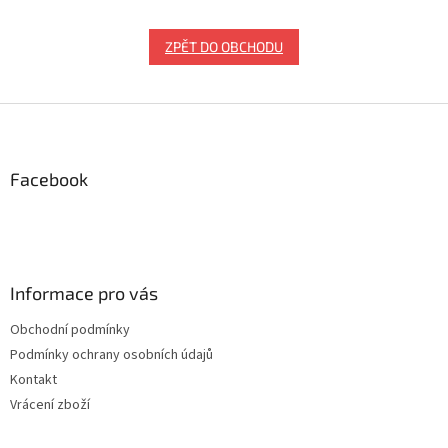
ZPĚT DO OBCHODU
Z
á
p
a
Facebook
t
í
Informace pro vás
Obchodní podmínky
Podmínky ochrany osobních údajů
Kontakt
Vrácení zboží