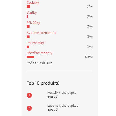
Cedulky
(6%)
Vizitky
(2%)
Přívěšky
(5%)
Svatební oznámení
(5%)
Psí známky
(4%)
Dřevěné modely
(13%)
Počet hlasů:
412
Top 10 produktů
Kostelík v chaloupce
310 Kč
Lucerna s chaloupkou
165 Kč