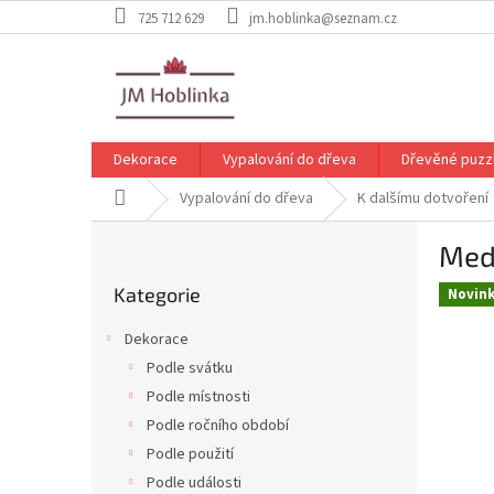
Přejít
725 712 629
jm.hoblinka@seznam.cz
na
obsah
Dekorace
Vypalování do dřeva
Dřevěné puzz
Domů
Vypalování do dřeva
K dalšímu dotvoření
P
Med
o
Přeskočit
s
Kategorie
kategorie
Novin
t
r
Dekorace
a
Podle svátku
n
Podle místnosti
n
í
Podle ročního období
p
Podle použití
a
Podle události