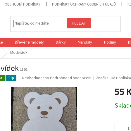
OBCHODNÍ PODMÍNKY
PODMÍNKY OCHRANY OSOBNÍCH ÚDAJŮ
K
HLEDAT
le
Dřevěné modely
Dárky
Mandaly
Hodiny
D
Medvídek
vídek
2161
Průměrné
Neohodnoceno
Podrobnosti hodnocení
Značka:
JM Hoblink
ka
Tip
hodnocení
produktu
55 
je
0,0
Měrná
Skla
z
cena:
5
hvězdiček.