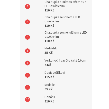
Chaloupka s kulatou střechou s
LED osvětlením
110 Kč
Chaloupka se sobem s LED
osvětlením
110 Kč
Chaloupka se sněhulákem s LED
osvětlením
110 Kč
Medvídek
55 Kč
Velikonoční vajíčko čisté 6,0cm
4 Kč
Dopis Ježíškovi
115 Kč
Medaile
55 Kč
Pohár II
210 Kč