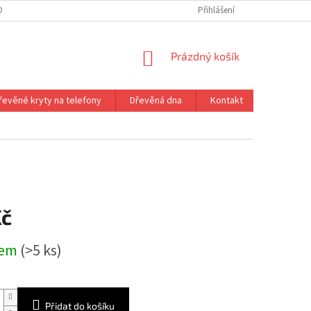
ONTAKT
VRÁCENÍ ZBOŽÍ
Přihlášení
NÁKUPNÍ
Prázdný košík
KOŠÍK
řevěné kryty na telefony
Dřevěná dna
Kontakt
a
Kč
dem
(>5 ks)
Přidat do košíku