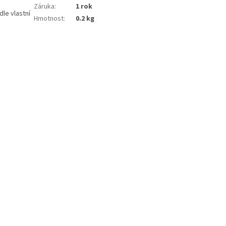
Záruka
:
1 rok
le vlastní
Hmotnost
:
0.2 kg