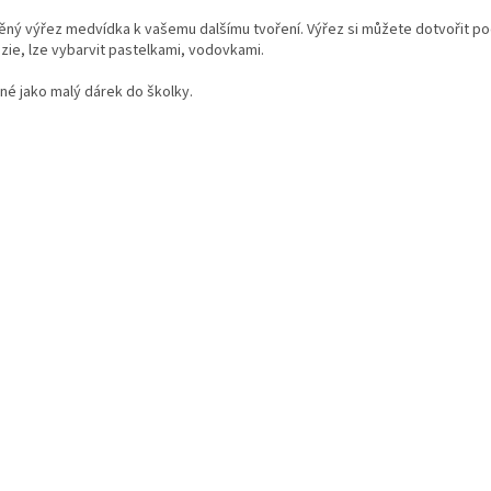
ěný výřez medvídka k vašemu dalšímu tvoření. Výřez si můžete dotvořit pod
azie, lze vybarvit pastelkami, vodovkami.
né jako malý dárek do školky.