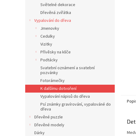
n
Světelné dekorace
e
Dřevěná zvířátka
l
Vypalování do dřeva
Jmenovky
Cedulky
Vizitky
Přívěsky na klíče
Podtácky
Svatební oznámení a svatební
pozvánky
Fotorámečky
K dalšímu dotvoření
Vypalování nápisů do dřeva
Popi
Psí známky gravírování, vypalováné do
dřeva
Dřevěné puzzle
Det
Dřevěné modely
Medv
Dárky