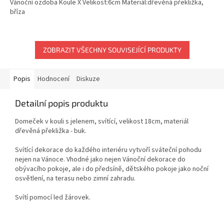
Vánoční ozdoba Koule X Velikost:6cm Materiál:dřevěná překližka,
bříza
ZOBRAZIT VŠECHNY SOUVISEJÍCÍ PRODUKTY
Popis
Hodnocení
Diskuze
Detailní popis produktu
Domeček v kouli s jelenem, svítící, velikost 18cm, materiál
dřevěná překližka - buk.
Svítící dekorace do každého interiéru vytvoří sváteční pohodu
nejen na Vánoce. Vhodné jako nejen Vánoční dekorace do
obývacího pokoje, ale i do předsíně, dětského pokoje jako noční
osvětlení, na terasu nebo zimní zahradu.
Svítí pomocí led žárovek.