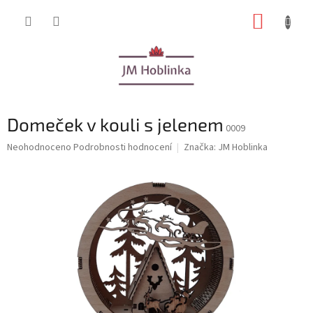
Přejít
NÁKUP
na
obsah
KOŠÍK
Domeček v kouli s jelenem
0009
Průměrné
Neohodnoceno
Podrobnosti hodnocení
Značka:
JM Hoblinka
hodnocení
produktu
je
0,0
z
5
hvězdiček.