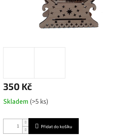
350 Kč
Měrná
Skladem
(>5 ks)
cena:
Přidat do košíku