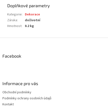
Doplňkové parametry
Kategorie
:
Dekorace
Záruka
:
doživotní
Hmotnost
:
0.2 kg
Z
á
p
a
Facebook
t
í
Informace pro vás
Obchodní podmínky
Podmínky ochrany osobních údajů
Kontakt