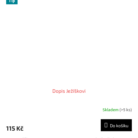
Tip
Dopis Ježíškovi
Skladem
(>5 ks)
Průměrné
hodnocení
produktu
Do košíku
115 Kč
je
5,0