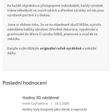
Ke každé objednávce přistupujeme individuálně, každý výrobek
máme několikrát ve svých rukách a dřevěné výrobky od nás jsou
vyrobené poctivě a s láskou.
Jsme si vědomi toho, že se na objednané zboží těšíte, a proto
odesíláme balíčky obratem. Dřevěné dekorace, vypalování a
gravírování do dřeva či výroba štítků, jmenovek a visaček na
zakázku.
Darujte svým blízkým
originální ručně vyráběné
a unikátní
dárky.
Poslední hodnocení
Hodiny 3D nástěnné
Hodnocení
Ivana Cyprianova
|
18.1.2026
produktu
Hodiny byly koupený jako dárek a naprostá