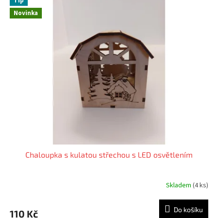
Tip
í
Novinka
d
o
d
ř
e
v
a
Chaloupka s kulatou střechou s LED osvětlením
Skladem
(4 ks)
Do košíku
110 Kč