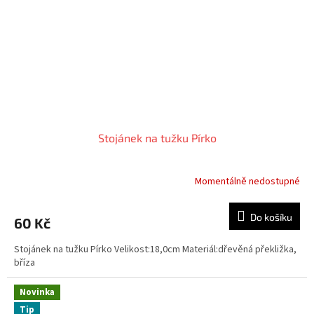
Stojánek na tužku Pírko
Momentálně nedostupné
Průměrné
hodnocení
produktu
Do košíku
60 Kč
je
5,0
Stojánek na tužku Pírko Velikost:18,0cm Materiál:dřevěná překližka,
z
bříza
5
hvězdiček.
Novinka
Tip