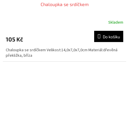
Chaloupka se srdíčkem
Skladem
Průměrné
hodnocení
produktu
Do košíku
105 Kč
je
5,0
Chaloupka se srdíčkem Velikost:14,0x7,0x7,0cm Materiál:dřevěná
z
překližka, bříza
5
hvězdiček.