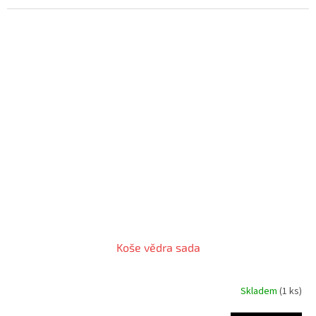
Koše vědra sada
Skladem
(1 ks)
Průměrné
hodnocení