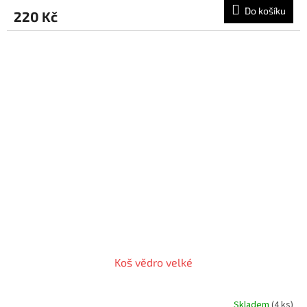
produktu
Do košíku
220 Kč
je
5,0
z
5
hvězdiček.
Koš vědro velké
Skladem
(4 ks)