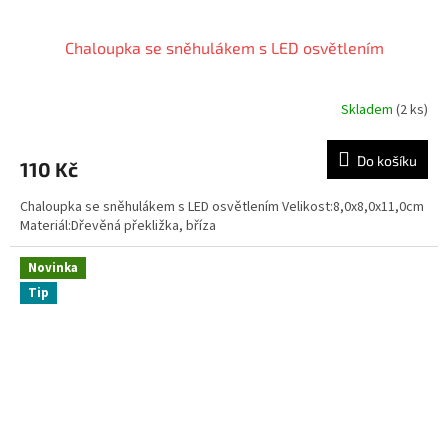
Chaloupka se sněhulákem s LED osvětlením
Skladem
(2 ks)
Do košíku
110 Kč
Chaloupka se sněhulákem s LED osvětlením Velikost:8,0x8,0x11,0cm
Materiál:Dřevěná překližka, bříza
Novinka
Tip