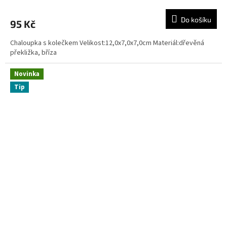
Do košíku
95 Kč
Chaloupka s kolečkem Velikost:12,0x7,0x7,0cm Materiál:dřevěná
překližka, bříza
Novinka
Tip