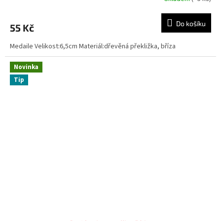
Do košíku
55 Kč
Medaile Velikost:6,5cm Materiál:dřevěná překližka, bříza
Novinka
Tip