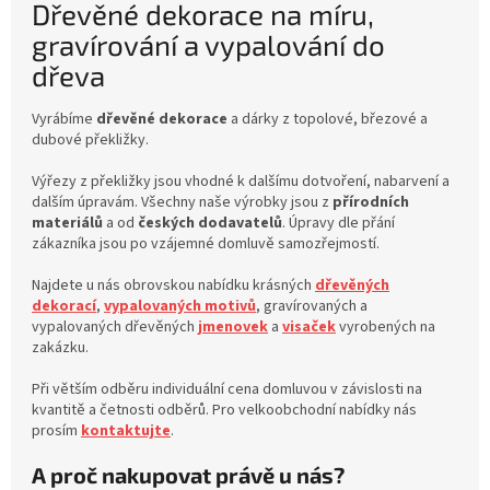
Dřevěné dekorace na míru,
gravírování a vypalování do
dřeva
Vyrábíme
dřevěné dekorace
a dárky z topolové, březové a
dubové překližky.
Výřezy z překližky jsou vhodné k dalšímu dotvoření, nabarvení a
dalším úpravám. Všechny naše výrobky jsou z
přírodních
materiálů
a od
českých dodavatelů
. Úpravy dle přání
zákazníka jsou po vzájemné domluvě samozřejmostí.
Najdete u nás obrovskou nabídku krásných
dřevěných
dekorací
,
vypalovaných motivů
, gravírovaných a
vypalovaných dřevěných
jmenovek
a
visaček
vyrobených na
zakázku.
Při větším odběru individuální cena domluvou v závislosti na
kvantitě a četnosti odběrů. Pro velkoobchodní nabídky nás
prosím
kontaktujte
.
A proč nakupovat právě u nás?