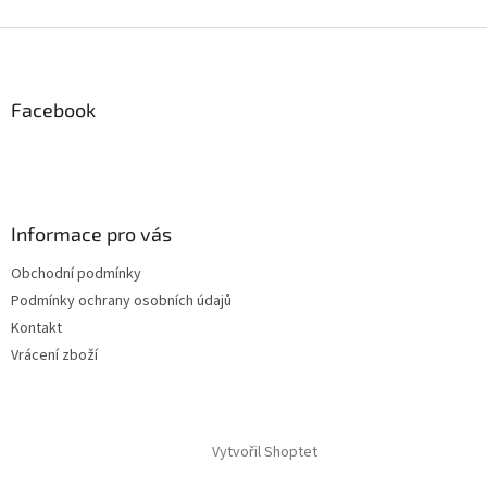
hvězdiček.
Z
á
p
a
Facebook
t
í
Informace pro vás
Obchodní podmínky
Podmínky ochrany osobních údajů
Kontakt
Vrácení zboží
Vytvořil Shoptet