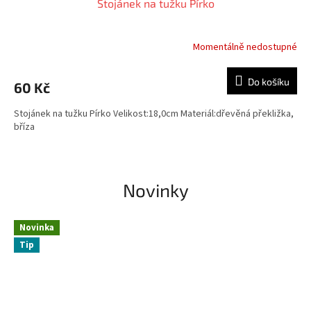
Stojánek na tužku Pírko
Momentálně nedostupné
Průměrné
hodnocení
produktu
Do košíku
60 Kč
je
5,0
Stojánek na tužku Pírko Velikost:18,0cm Materiál:dřevěná překližka,
z
bříza
5
hvězdiček.
Novinky
Novinka
Tip