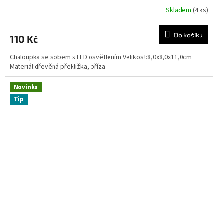
Skladem
(4 ks)
Do košíku
110 Kč
Chaloupka se sobem s LED osvětlením Velikost:8,0x8,0x11,0cm
Materiál:dřevěná překližka, bříza
Novinka
Tip