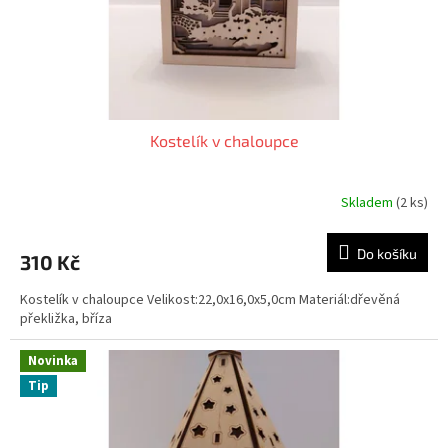
r
a
c
e
n
Kostelík v chaloupce
a
m
Skladem
(2 ks)
Průměrné
í
hodnocení
r
produktu
Do košíku
310 Kč
je
u
5,0
,
Kostelík v chaloupce Velikost:22,0x16,0x5,0cm Materiál:dřevěná
z
překližka, bříza
5
g
hvězdiček.
r
Novinka
a
Tip
v
í