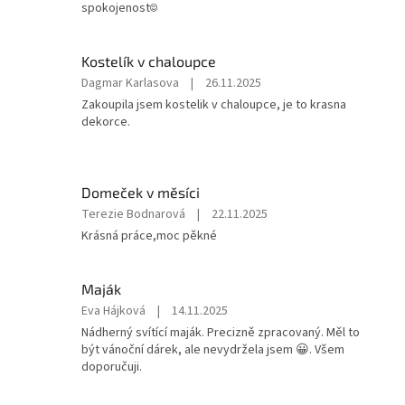
je
spokojenost☺️
5
z
5
Kostelík v chaloupce
hvězdiček.
Hodnocení
Dagmar Karlasova
|
26.11.2025
produktu
Zakoupila jsem kostelik v chaloupce, je to krasna
je
dekorce.
5
z
5
hvězdiček.
Domeček v měsíci
Hodnocení
Terezie Bodnarová
|
22.11.2025
produktu
Krásná práce,moc pěkné
je
5
z
Maják
5
Hodnocení
Eva Hájková
|
14.11.2025
hvězdiček.
produktu
Nádherný svítící maják. Precizně zpracovaný. Měl to
je
být vánoční dárek, ale nevydržela jsem 😀. Všem
5
doporučuji.
z
5