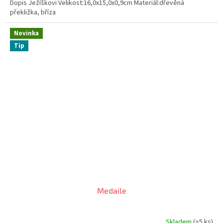
Dopis Ježíškovi Velikost:16,0x15,0x0,9cm Materiál:dřevěná
z
překližka, bříza
5
hvězdiček.
Novinka
Tip
Medaile
Skladem
(>5 ks)