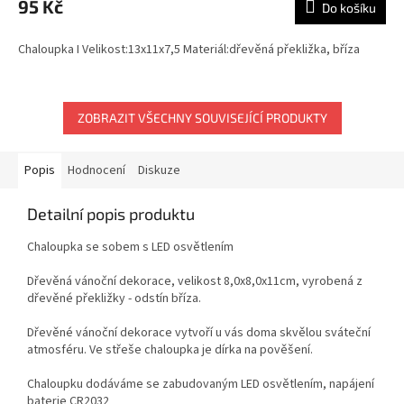
95 Kč
Do košíku
je
5,0
Chaloupka I Velikost:13x11x7,5 Materiál:dřevěná překližka, bříza
z
5
hvězdiček.
ZOBRAZIT VŠECHNY SOUVISEJÍCÍ PRODUKTY
Popis
Hodnocení
Diskuze
Detailní popis produktu
Chaloupka se sobem s LED osvětlením
Dřevěná vánoční dekorace, velikost 8,0x8,0x11cm, vyrobená z
dřevěné překližky - odstín bříza.
Dřevěné vánoční dekorace vytvoří u vás doma skvělou sváteční
atmosféru. Ve střeše chaloupka je dírka na pověšení.
Chaloupku dodáváme se zabudovaným LED osvětlením, napájení
baterie CR2032