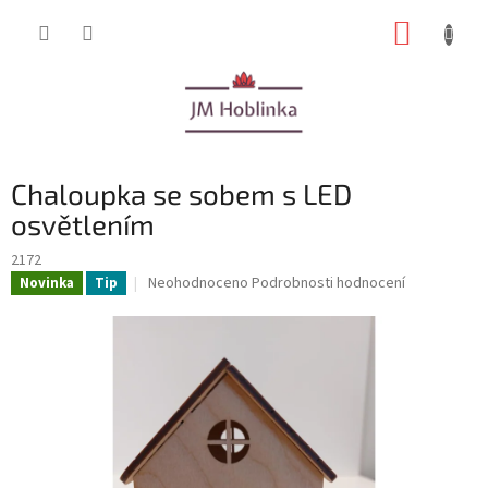
Přejít
NÁKUP
na
obsah
KOŠÍK
Chaloupka se sobem s LED
osvětlením
2172
Průměrné
Neohodnoceno
Podrobnosti hodnocení
Novinka
Tip
hodnocení
produktu
je
0,0
z
5
hvězdiček.