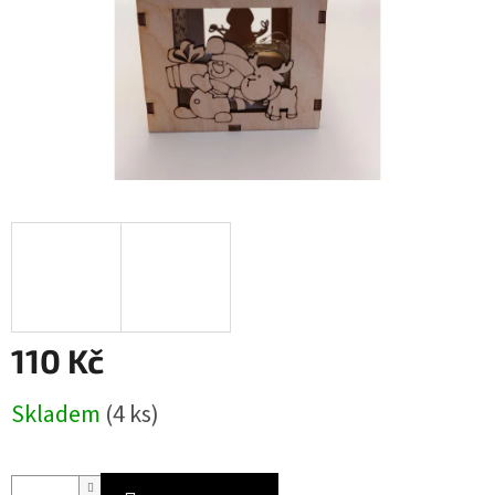
110 Kč
Měrná
Skladem
(4 ks)
cena: