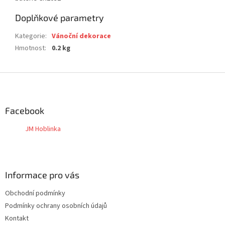
Doplňkové parametry
Kategorie
:
Vánoční dekorace
Hmotnost
:
0.2 kg
Z
á
p
a
Facebook
t
JM Hoblinka
í
Informace pro vás
Obchodní podmínky
Podmínky ochrany osobních údajů
Kontakt