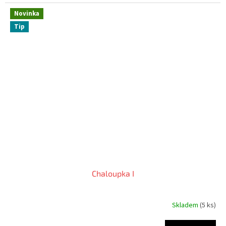
Novinka
Tip
Chaloupka I
Skladem
(5 ks)
Průměrné
hodnocení
produktu