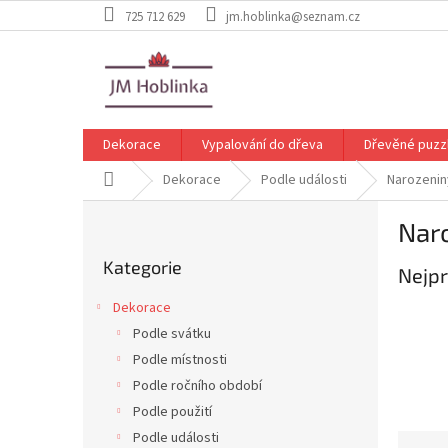
Přejít
725 712 629
jm.hoblinka@seznam.cz
na
obsah
Dekorace
Vypalování do dřeva
Dřevěné puzz
Domů
Dekorace
Podle události
Narozenin
P
Nar
o
Přeskočit
s
Kategorie
kategorie
Nejpr
t
r
Dekorace
a
Podle svátku
n
Podle místnosti
n
í
Podle ročního období
p
Podle použití
a
Podle události
Ř