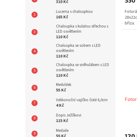
350
310 Kč
Fotorá
Lucerna s chaloupkou
165 Kč
28x22c
bříza.
Chaloupka s kulatou střechou s
LED osvětlením
110 Kč
Chaloupka se sobem s LED
osvětlením
110 Kč
Chaloupka se sněhulákem s LED
osvětlením
110 Kč
Medvídek
55 Kč
Foto
Velikonoční vajíčko čisté 6,0cm
4 Kč
Dopis Ježíškovi
115 Kč
Medaile
120
55 Kč