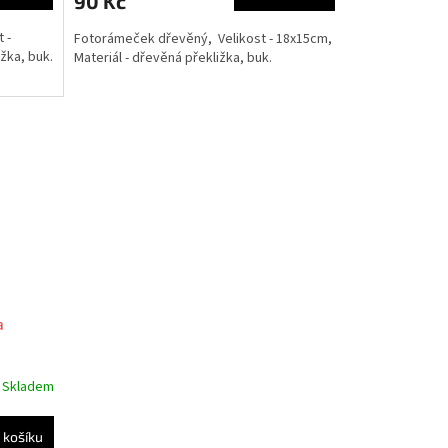
90 Kč
 -
Fotorámeček dřevěný, Velikost - 18x15cm,
žka, buk.
Materiál - dřevěná překližka, buk.
a
Skladem
 košíku