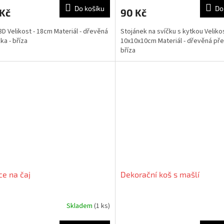
Do košíku
Do
 Kč
90 Kč
3D Velikost - 18cm Materiál - dřevěná
Stojánek na svíčku s kytkou Velikos
ka - bříza
10x10x10cm Materiál - dřevěná pře
bříza
ce na čaj
Dekorační koš s mašlí
Skladem
(1 ks)
Průměrné
hodnocení