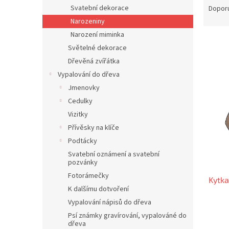
n
a
Svatební dekorace
Dopor
e
z
Narozeniny
l
e
Narození miminka
n
Světelné dekorace
í
Dřevěná zvířátka
p
V
r
Vypalování do dřeva
ý
o
Jmenovky
p
d
Cedulky
i
u
s
Vizitky
k
p
Přívěsky na klíče
t
r
Podtácky
ů
o
Svatební oznámení a svatební
d
pozvánky
u
Fotorámečky
Kytka
k
K dalšímu dotvoření
t
Vypalování nápisů do dřeva
ů
Psí známky gravírování, vypalováné do
dřeva