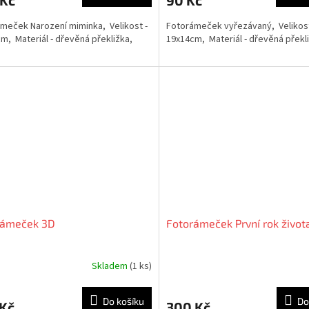
 Kč
90 Kč
meček Narození miminka, Velikost -
Fotorámeček vyřezávaný, Velikost
m, Materiál - dřevěná překližka,
19x14cm, Materiál - dřevěná překli
rámeček 3D
Fotorámeček První rok život
Skladem
(1 ks)
Do košíku
Do
 Kč
300 Kč