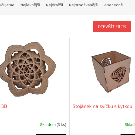
učujeme
Nejlevnější
Nejdražší
Nejprodávanější
Abecedně
OTEVŘÍT FILTR
 3D
Stojánek na svíčku s kytkou
Skladem
(3 ks)
Skla