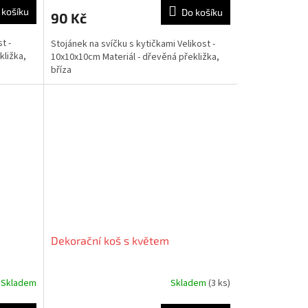
 košíku
Do košíku
90 Kč
t -
Stojánek na svíčku s kytičkami Velikost -
kližka,
10x10x10cm Materiál - dřevěná překližka,
bříza
Dekorační koš s květem
Skladem
Skladem
(3 ks)