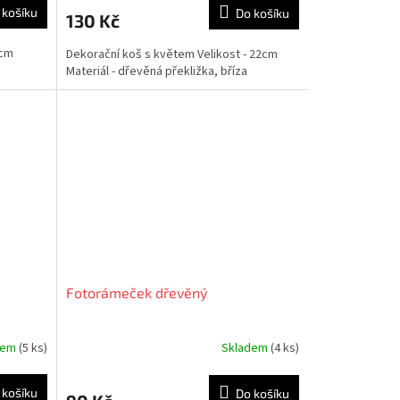
 košíku
Do košíku
130 Kč
9cm
Dekorační koš s květem Velikost - 22cm
Materiál - dřevěná překližka, bříza
Fotorámeček dřevěný
dem
(5 ks)
Skladem
(4 ks)
 košíku
Do košíku