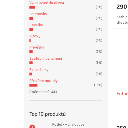
Vypalování do dřeva
290
(9%)
Jmenovky
Krabice
(6%)
dřevěn
Cedulky
(6%)
Vizitky
(2%)
Přívěšky
(5%)
Svatební oznámení
(5%)
Psí známky
(4%)
Dřevěné modely
(13%)
Počet hlasů:
412
Foto
Top 10 produktů
Kostelík v chaloupce