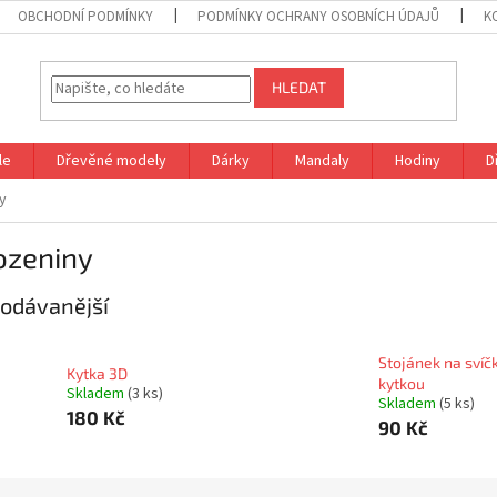
OBCHODNÍ PODMÍNKY
PODMÍNKY OCHRANY OSOBNÍCH ÚDAJŮ
K
HLEDAT
le
Dřevěné modely
Dárky
Mandaly
Hodiny
D
y
ozeniny
odávanější
Stojánek na svíč
Kytka 3D
kytkou
Skladem
(3 ks)
Skladem
(5 ks)
180 Kč
90 Kč