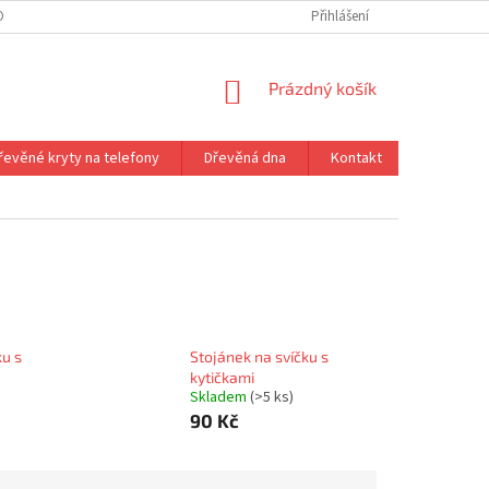
ONTAKT
VRÁCENÍ ZBOŽÍ
Přihlášení
NÁKUPNÍ
Prázdný košík
KOŠÍK
řevěné kryty na telefony
Dřevěná dna
Kontakt
ku s
Stojánek na svíčku s
kytičkami
Skladem
(>5 ks)
90 Kč