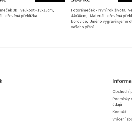
meček 3D, Velikost - 18x15cm,
Fotorámeček - První rok života, Ve
ál - dřevěná překližka
44x38cm, Materiál - dřevěná překl
borovice, Jméno vygravírujeme d
vašeho přání.
O
v
l
á
d
a
c
í
k
Informa
p
r
Obchodní 
v
Podmínky 
k
údajů
y
Kontakt
v
ý
Vrácení zb
p
i