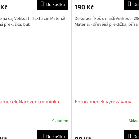
produktu
Do košíku
Do
 Kč
190 Kč
je
5,0
 na čaj Velikost - 22x15 cm Materiál -
Dekorační koš s mašlí Velikost - 2
z
á překližka, buk
Materiál - dřevěná překližka, bříza
5
hvězdiček.
rámeček Narození miminka
Fotorámeček vyřezávaný
Skladem
Skla
Do košíku
Do