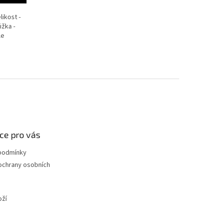
likost -
ižka -
le
ce pro vás
podmínky
ochrany osobních
oží