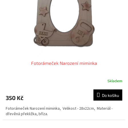
p
r
o
d
u
k
t
ů
Fotorámeček Narození miminka
Skladem
Do košíku
350 Kč
Fotorámeček Narození miminka, Velikost - 28x22cm, Materiál -
dřevěná překližka, bříza.