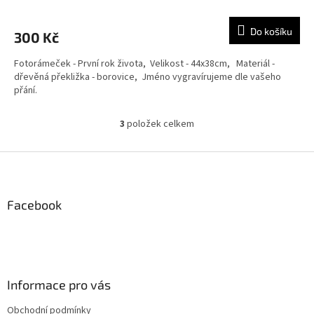
Do košíku
300 Kč
Fotorámeček - První rok života, Velikost - 44x38cm, Materiál -
dřevěná překližka - borovice, Jméno vygravírujeme dle vašeho
přání.
3
položek celkem
O
v
l
Z
á
á
d
p
a
a
Facebook
c
t
í
í
p
r
v
k
Informace pro vás
y
v
Obchodní podmínky