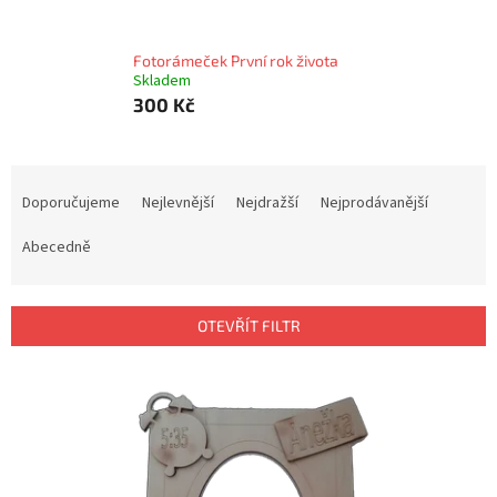
Fotorámeček První rok života
Skladem
300 Kč
Ř
a
Doporučujeme
Nejlevnější
Nejdražší
Nejprodávanější
z
e
Abecedně
n
í
p
OTEVŘÍT FILTR
r
o
V
d
ý
u
p
k
i
t
s
ů