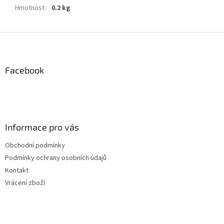
Hmotnost
:
0.2 kg
Z
á
p
a
Facebook
t
í
Informace pro vás
Obchodní podmínky
Podmínky ochrany osobních údajů
Kontakt
Vrácení zboží