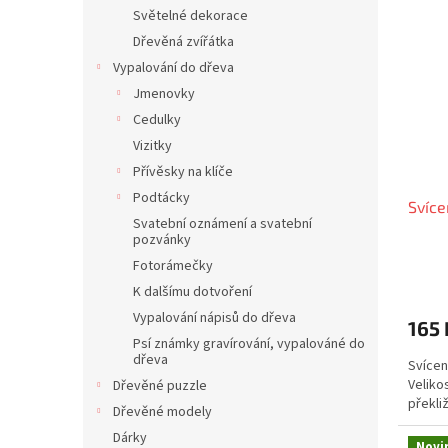
n
ý
í
Světelné dekorace
e
p
p
Dřevěná zvířátka
l
i
r
Vypalování do dřeva
s
o
Jmenovky
p
d
Cedulky
r
u
o
k
Vizitky
d
t
Přívěsky na klíče
u
ů
Podtácky
Svíce
k
Svatební oznámení a svatební
t
pozvánky
ů
Fotorámečky
K dalšímu dotvoření
Vypalování nápisů do dřeva
165 
Psí známky gravírování, vypalováné do
dřeva
Svícen
Veliko
Dřevěné puzzle
překli
Dřevěné modely
Dárky
Novi