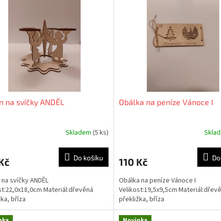
n na svíčky ANDĚL
Obálka na peníze Vánoce I
Skladem
(5 ks)
Skla
Do košíku
Do
Kč
110 Kč
 na svíčky ANDĚL
Obálka na peníze Vánoce I
st:22,0x18,0cm Materiál:dřevěná
Velikost:19,5x9,5cm Materiál:dřev
žka, bříza
překližka, bříza
nka
Novinka