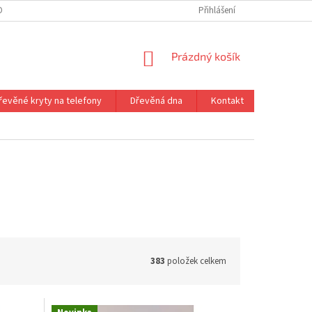
ONTAKT
VRÁCENÍ ZBOŽÍ
Přihlášení
NÁKUPNÍ
Prázdný košík
KOŠÍK
řevěné kryty na telefony
Dřevěná dna
Kontakt
383
položek celkem