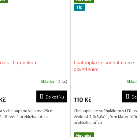
Tip
na s chaloupkou
Chaloupka se sněhulákem s
osvětlením
Skladem
(1 ks)
Skla
rné
cení
ktu
Do košíku
Do
Kč
110 Kč
a s chaloupkou Velikost:25cm
Chaloupka se sněhulákem s LED o
ál:dřevěná překližka, bříza
Velikost:8,0x8,0x11,0cm Materiál:
překližka, bříza
ček.
Novinka