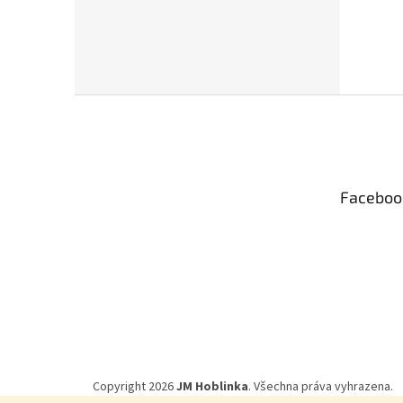
Z
á
p
a
t
Faceboo
í
Copyright 2026
JM Hoblinka
. Všechna práva vyhrazena.