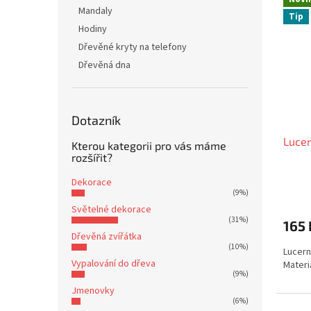
Mandaly
Tip
Hodiny
Dřevěné kryty na telefony
Dřevěná dna
Dotazník
Lucer
Kterou kategorii pro vás máme
rozšířit?
Dekorace
Průmě
(9%)
hodno
Světelné dekorace
produ
(31%)
165 
je
Dřevěná zvířátka
5,0
(10%)
Lucern
z
Vypalování do dřeva
Materi
5
(9%)
hvězdi
Jmenovky
(6%)