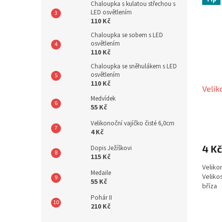
Chaloupka s kulatou střechou s
LED osvětlením
110 Kč
Chaloupka se sobem s LED
osvětlením
110 Kč
Chaloupka se sněhulákem s LED
osvětlením
110 Kč
Velik
Medvídek
55 Kč
Velikonoční vajíčko čisté 6,0cm
4 Kč
4 Kč
Dopis Ježíškovi
115 Kč
Veliko
Medaile
Veliko
55 Kč
bříza
Pohár II
210 Kč