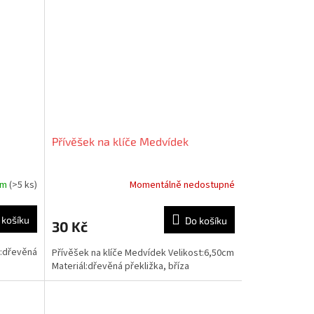
Přívěšek na klíče Medvídek
em
(>5 ks)
Momentálně nedostupné
 košíku
Do košíku
30 Kč
l:dřevěná
Přívěšek na klíče Medvídek Velikost:6,50cm
Materiál:dřevěná překližka, bříza