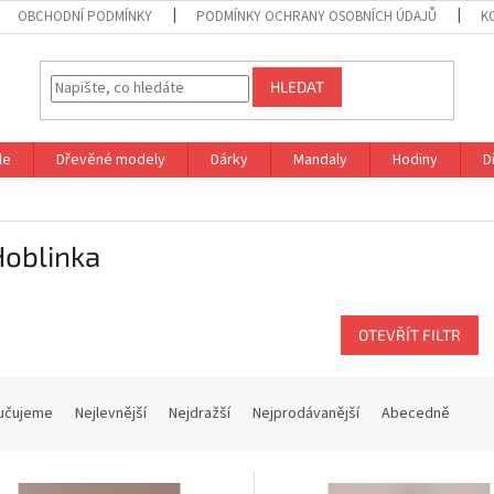
OBCHODNÍ PODMÍNKY
PODMÍNKY OCHRANY OSOBNÍCH ÚDAJŮ
K
HLEDAT
le
Dřevěné modely
Dárky
Mandaly
Hodiny
D
Hoblinka
OTEVŘÍT FILTR
učujeme
Nejlevnější
Nejdražší
Nejprodávanější
Abecedně