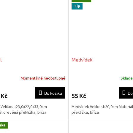
Tip
l
Medvídek
Momentálně nedostupné
Sklad
rné
cení
ktu
Do košíku
Do
 Kč
55 Kč
 Velikost:23,0x22,0x33,0cm
Medvídek Velikost:20,0cm Materiá
ál:dřevěná překližka, bříza
překližka, bříza
ček.
nka