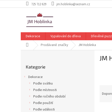
Přejít
725 712 629
jm.hoblinka@seznam.cz
na
obsah
Dekorace
Vypalování do dřeva
Dřevěné puzz
Domů
Prodávané značky
JM Hoblinka
P
JM 
o
Přeskočit
s
Kategorie
kategorie
t
r
Dekorace
a
Podle svátku
n
Ř
Podle místnosti
n
a
Dopor
í
Podle ročního období
z
p
Podle použití
e
a
V
n
Podle události