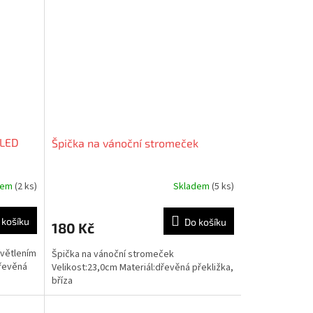
 LED
Špička na vánoční stromeček
dem
(2 ks)
Skladem
(5 ks)
 košíku
Do košíku
180 Kč
světlením
Špička na vánoční stromeček
Dřevěná
Velikost:23,0cm Materiál:dřevěná překližka,
bříza