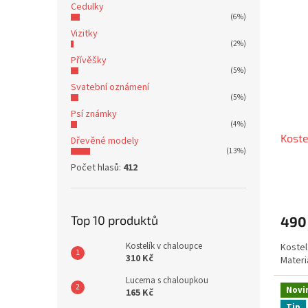
Cedulky
(6%)
Vizitky
(2%)
Přívěšky
(5%)
Svatební oznámení
(5%)
Psí známky
(4%)
Koste
Dřevěné modely
(13%)
Počet hlasů:
412
Průmě
hodno
produ
Top 10 produktů
490
je
5,0
Kostelík v chaloupce
Kostel
z
310 Kč
Materi
5
hvězdi
Lucerna s chaloupkou
Novi
165 Kč
Tip