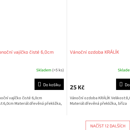
onoční vajíčko čisté 6,0cm
Vánoční ozdoba KRÁLÍK
Skladem
(>5 ks)
Sklad
Do košíku
Do
25 Kč
noční vajíčko čisté 6,0cm
Vánoční ozdoba KRÁLÍK Velikost:8
st:6,0cm Materiál:dřevěná překližka,
Materiál:dřevěná překližka, bříza
NAČÍST 12 DALŠÍCH