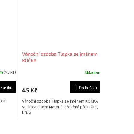
Vánoční ozdoba Tlapka se jménem
KOČKA
em
(>5 ks)
Skladem
 košíku
Do košíku
45 Kč
,0cm
Vánoční ozdoba Tlapka se jménem KOČKA
Velikost:8,0cm Materiál:dřevěná překližka,
bříza