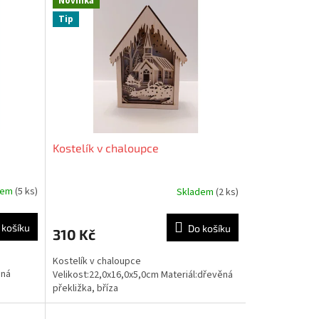
Novinka
Tip
Kostelík v chaloupce
dem
(5 ks)
Skladem
(2 ks)
Průměrné
hodnocení
produktu
 košíku
Do košíku
310 Kč
je
5,0
Kostelík v chaloupce
z
ěná
Velikost:22,0x16,0x5,0cm Materiál:dřevěná
5
překližka, bříza
hvězdiček.