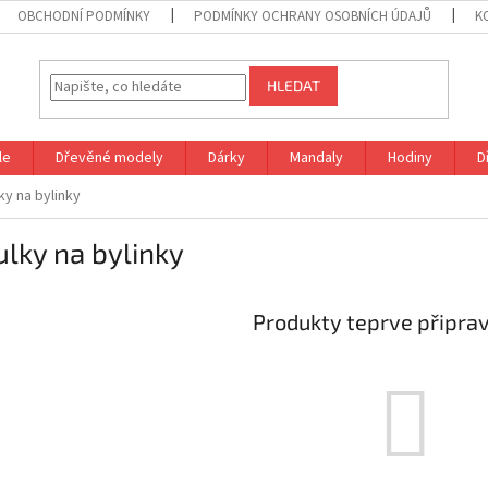
OBCHODNÍ PODMÍNKY
PODMÍNKY OCHRANY OSOBNÍCH ÚDAJŮ
K
HLEDAT
le
Dřevěné modely
Dárky
Mandaly
Hodiny
D
ky na bylinky
lky na bylinky
Produkty teprve připra