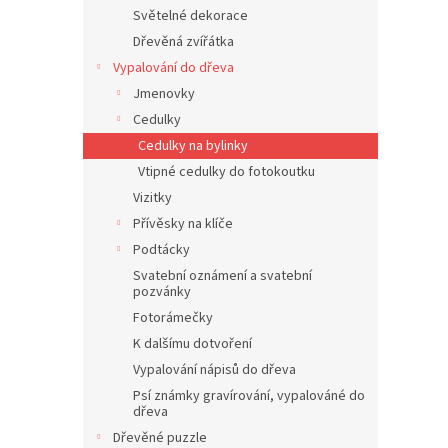
n
Světelné dekorace
e
Dřevěná zvířátka
l
Vypalování do dřeva
Jmenovky
Cedulky
Cedulky na bylinky
Vtipné cedulky do fotokoutku
Vizitky
Přívěsky na klíče
Podtácky
Svatební oznámení a svatební
pozvánky
Fotorámečky
K dalšímu dotvoření
Vypalování nápisů do dřeva
Psí známky gravírování, vypalováné do
dřeva
Dřevěné puzzle