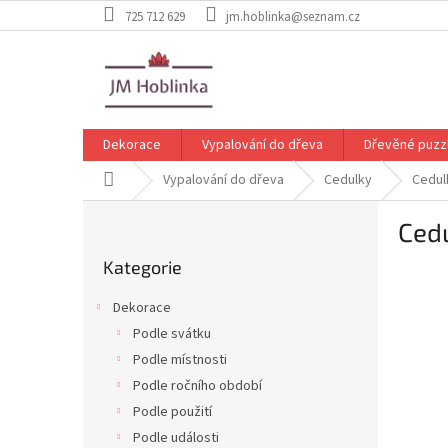
Přejít
725 712 629
jm.hoblinka@seznam.cz
na
obsah
Dekorace
Vypalování do dřeva
Dřevěné puzz
Domů
Vypalování do dřeva
Cedulky
Cedul
P
Cedu
o
Přeskočit
s
Kategorie
kategorie
t
r
Dekorace
a
Podle svátku
n
Podle místnosti
n
í
Podle ročního období
p
Podle použití
a
Podle události