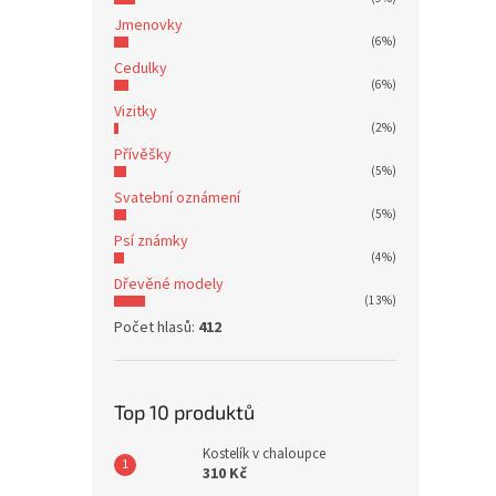
Jmenovky
(6%)
Cedulky
(6%)
Vizitky
(2%)
Přívěšky
(5%)
Svatební oznámení
(5%)
Psí známky
(4%)
Dřevěné modely
(13%)
Počet hlasů:
412
Top 10 produktů
Kostelík v chaloupce
310 Kč