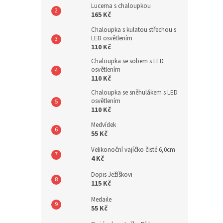
Lucerna s chaloupkou
165 Kč
Chaloupka s kulatou střechou s
LED osvětlením
110 Kč
Chaloupka se sobem s LED
osvětlením
110 Kč
Chaloupka se sněhulákem s LED
osvětlením
110 Kč
Medvídek
55 Kč
Velikonoční vajíčko čisté 6,0cm
4 Kč
Dopis Ježíškovi
115 Kč
Medaile
55 Kč