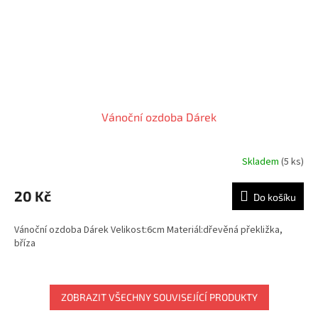
Vánoční ozdoba Dárek
Skladem
(5 ks)
20 Kč
Do košíku
Vánoční ozdoba Dárek Velikost:6cm Materiál:dřevěná překližka,
bříza
ZOBRAZIT VŠECHNY SOUVISEJÍCÍ PRODUKTY