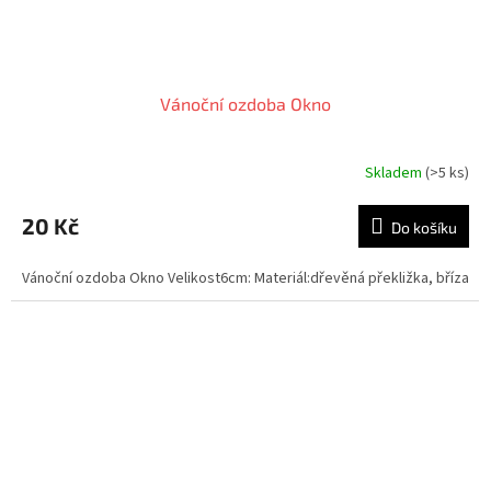
Vánoční ozdoba Okno
Skladem
(>5 ks)
20 Kč
Do košíku
Vánoční ozdoba Okno Velikost6cm: Materiál:dřevěná překližka, bříza