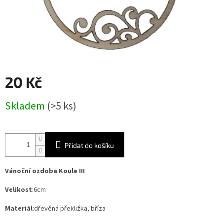
20 Kč
Měrná
Skladem
(>5 ks)
cena:
Přidat do košíku
Vánoční ozdoba Koule III
Velikost
:6cm
Materiál
:dřevěná překližka, bříza