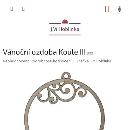
Přejít
NÁKUP
na
obsah
KOŠÍK
Vánoční ozdoba Koule III
900
Průměrné
Neohodnoceno
Podrobnosti hodnocení
Značka:
JM Hoblinka
hodnocení
produktu
je
0,0
z
5
hvězdiček.