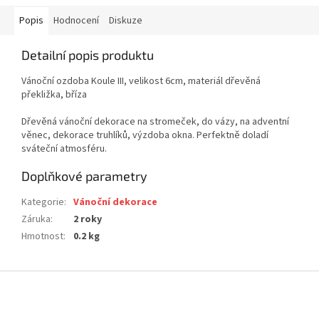
Popis
Hodnocení
Diskuze
Detailní popis produktu
Vánoční ozdoba Koule III, velikost 6cm, materiál dřevěná
překližka, bříza
Dřevěná vánoční dekorace na stromeček, do vázy, na adventní
věnec, dekorace truhlíků, výzdoba okna. Perfektně doladí
sváteční atmosféru.
Doplňkové parametry
Kategorie
:
Vánoční dekorace
Záruka
:
2 roky
Hmotnost
:
0.2 kg
Z
á
p