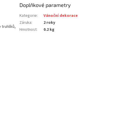
Doplňkové parametry
Kategorie
:
Vánoční dekorace
Záruka
:
2 roky
truhlíků,
Hmotnost
:
0.2 kg