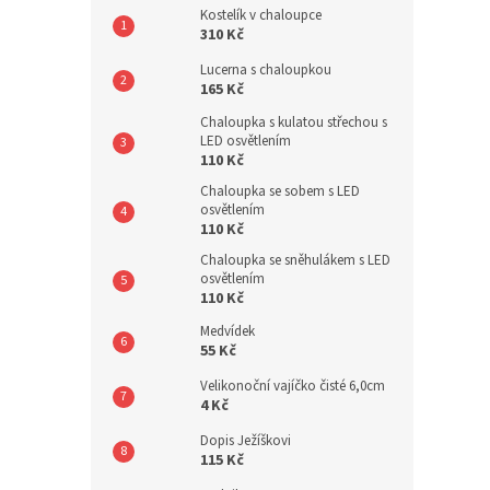
Kostelík v chaloupce
310 Kč
Lucerna s chaloupkou
165 Kč
Chaloupka s kulatou střechou s
LED osvětlením
110 Kč
Chaloupka se sobem s LED
osvětlením
110 Kč
Chaloupka se sněhulákem s LED
osvětlením
110 Kč
Medvídek
55 Kč
Velikonoční vajíčko čisté 6,0cm
4 Kč
Dopis Ježíškovi
115 Kč