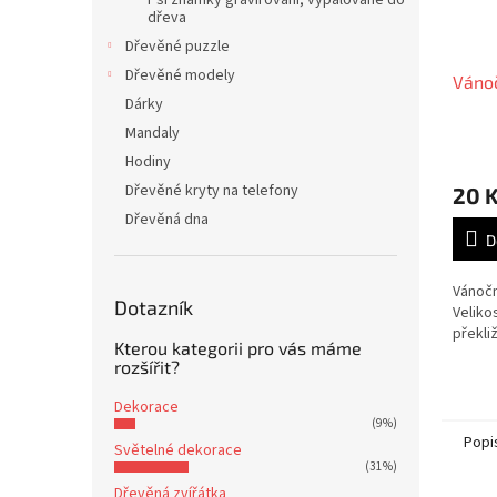
Psí známky gravírování, vypalováné do
dřeva
Dřevěné puzzle
Dřevěné modely
Vánoč
Dárky
Mandaly
Hodiny
Dřevěné kryty na telefony
20 
Dřevěná dna
D
Vánočn
Dotazník
Veliko
překli
Kterou kategorii pro vás máme
rozšířit?
Dekorace
(9%)
Popi
Světelné dekorace
(31%)
Dřevěná zvířátka