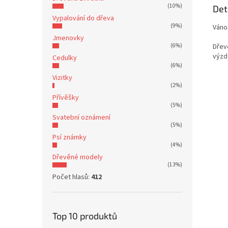
(10%)
Det
Vypalování do dřeva
(9%)
Váno
Jmenovky
(6%)
Dřev
výzd
Cedulky
(6%)
Vizitky
(2%)
Přívěšky
(5%)
Svatební oznámení
(5%)
Psí známky
(4%)
Dřevěné modely
(13%)
Počet hlasů:
412
Top 10 produktů