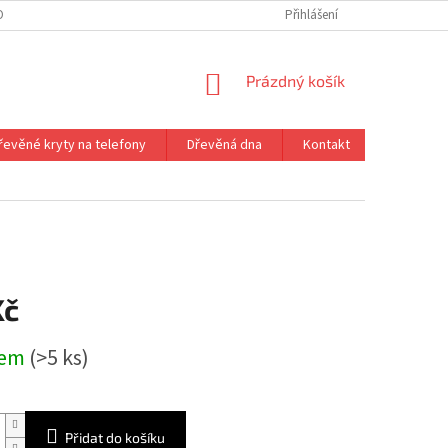
ONTAKT
VRÁCENÍ ZBOŽÍ
Přihlášení
NÁKUPNÍ
Prázdný košík
KOŠÍK
řevěné kryty na telefony
Dřevěná dna
Kontakt
Kč
dem
(>5 ks)
Přidat do košíku