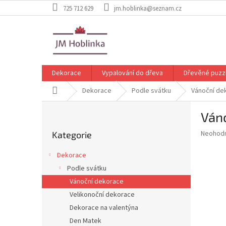
Přejít
725 712 629
jm.hoblinka@seznam.cz
na
obsah
Dekorace
Vypalování do dřeva
Dřevěné puzz
Domů
Dekorace
Podle svátku
Vánoční de
P
Ván
o
Přeskočit
s
Průměr
Neohod
Kategorie
kategorie
t
hodnoce
r
produkt
Dekorace
a
je
Podle svátku
0,0
n
z
Vánoční dekorace
n
5
í
Velikonoční dekorace
hvězdič
p
Dekorace na valentýna
a
Den Matek