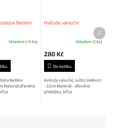
ozdoba Betlém
Hvězda vánoční
Další
produkt
Skladem
(>5 ks)
Skladem
(3 ks)
Průměrné
hodnocení
280 Kč
produktu
je
5,0
šíku
Do košíku
z
5
zdoba Betlém
Hvězda vánoční, svítící Velikost
hvězdiček.
cm Materiál:dřevěná
- 22cm Materiál - dřevěná
bříza
překližka, bříza