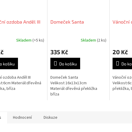
ní ozdoba Anděl III
Domeček Santa
Vánoční 
Skladem
(>5 ks)
Skladem
(2 ks)
Kč
335 Kč
20 Kč
o košíku
Do košíku
Do ko
í ozdoba Anděl III
Domeček Santa
Vánoční o
st:6cm Materiál:dřevěná
Velikost 16x13x13cm
Velikost:6
žka, bříza
Materiál dřevěná překližka
překližka, 
bříza
s
Hodnocení
Diskuze