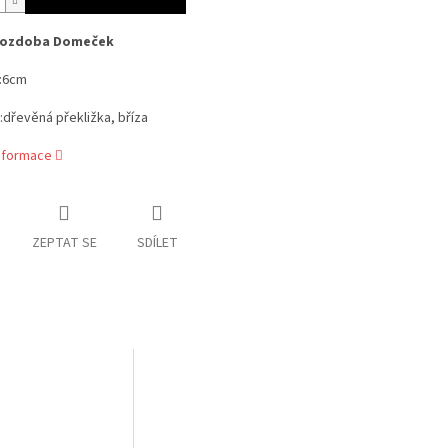
 ozdoba Domeček
:6cm
:dřevěná překližka, bříza
informace
ZEPTAT SE
SDÍLET