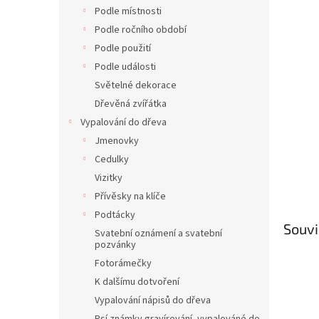
n
Podle místnosti
e
Podle ročního období
l
Podle použití
Podle události
Světelné dekorace
Dřevěná zvířátka
Vypalování do dřeva
Jmenovky
Cedulky
Vizitky
Přívěsky na klíče
Podtácky
Souvi
Svatební oznámení a svatební
pozvánky
Fotorámečky
K dalšímu dotvoření
Vypalování nápisů do dřeva