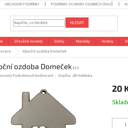
OBCHODNÍ PODMÍNKY
PODMÍNKY OCHRANY OSOBNÍCH ÚDAJŮ
K
HLEDAT
le
Dřevěné modely
Dárky
Mandaly
Hodiny
D
korace
Vánoční ozdoba Domeček
oční ozdoba Domeček
819
né
noceno
Podrobnosti hodnocení
Značka:
JM Hoblinka
ní
20 
u
Měrná
Skla
cena:
ek.