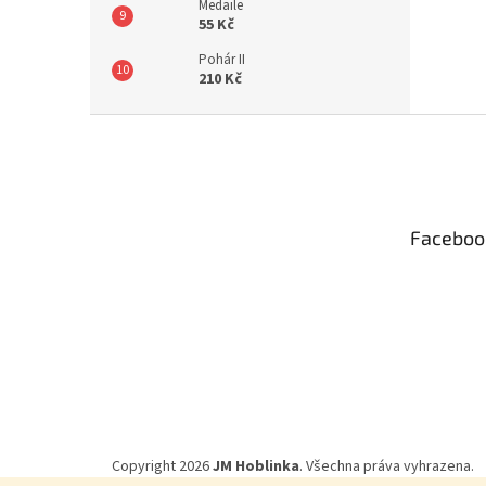
Medaile
55 Kč
Pohár II
210 Kč
Z
á
p
a
t
Faceboo
í
Copyright 2026
JM Hoblinka
. Všechna práva vyhrazena.