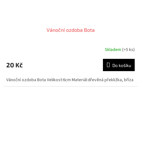
Vánoční ozdoba Bota
Skladem
(>5 ks)
20 Kč
Do košíku
Vánoční ozdoba Bota Velikost:6cm Materiál:dřevěná překližka, bříza