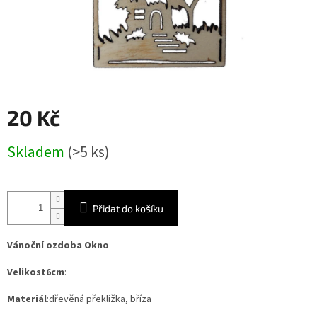
20 Kč
Měrná
Skladem
(>5 ks)
cena:
Přidat do košíku
Vánoční ozdoba Okno
Velikost6cm
:
Materiál
:dřevěná překližka, bříza