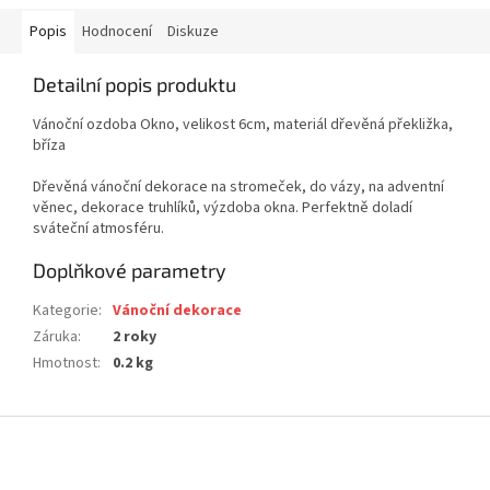
Popis
Hodnocení
Diskuze
Detailní popis produktu
Vánoční ozdoba Okno, velikost 6cm, materiál dřevěná překližka,
bříza
Dřevěná vánoční dekorace na stromeček, do vázy, na adventní
věnec, dekorace truhlíků, výzdoba okna. Perfektně doladí
sváteční atmosféru.
Doplňkové parametry
Kategorie
:
Vánoční dekorace
Záruka
:
2 roky
Hmotnost
:
0.2 kg
Z
á
p