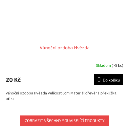
Vánoční ozdoba Hvězda
Skladem
(>5 ks)
20 Kč
Do košíku
Vánoční ozdoba Hvězda Velikost:6cm Materiál:dřevěná překližka,
bříza
ZOBRAZIT VŠECHNY SOUVISEJÍCÍ PRODUKTY