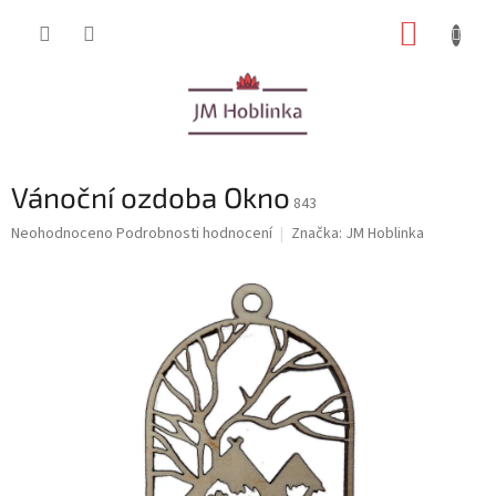
Přejít
NÁKUP
na
obsah
KOŠÍK
Vánoční ozdoba Okno
843
Průměrné
Neohodnoceno
Podrobnosti hodnocení
Značka:
JM Hoblinka
hodnocení
produktu
je
0,0
z
5
hvězdiček.