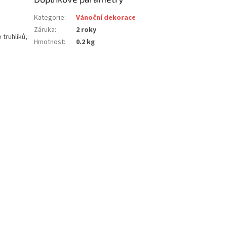
Kategorie
:
Vánoční dekorace
Záruka
:
2 roky
truhlíků,
Hmotnost
:
0.2 kg