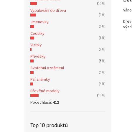
(10%)
Vánoč
Vypalování do dřeva
(9%)
Dřev
Jmenovky
(6%)
výzd
Cedulky
(6%)
Vizitky
(2%)
Přívěšky
(5%)
Svatební oznámení
(5%)
Psí známky
(4%)
Dřevěné modely
(13%)
Počet hlasů:
412
Top 10 produktů