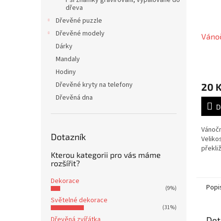
Psí známky gravírování, vypalováné do
dřeva
Dřevěné puzzle
Dřevěné modely
Váno
Dárky
Mandaly
Hodiny
Dřevěné kryty na telefony
20 
Dřevěná dna
D
Vánoč
Dotazník
Veliko
překli
Kterou kategorii pro vás máme
rozšířit?
Dekorace
Popi
(9%)
Světelné dekorace
(31%)
Dřevěná zvířátka
Det