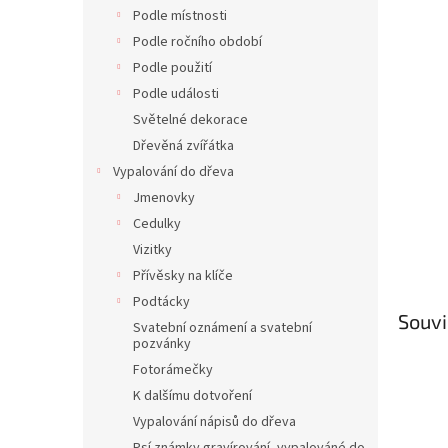
n
Podle místnosti
e
Podle ročního období
l
Podle použití
Podle události
Světelné dekorace
Dřevěná zvířátka
Vypalování do dřeva
Jmenovky
Cedulky
Vizitky
Přívěsky na klíče
Podtácky
Souvi
Svatební oznámení a svatební
pozvánky
Fotorámečky
K dalšímu dotvoření
Vypalování nápisů do dřeva