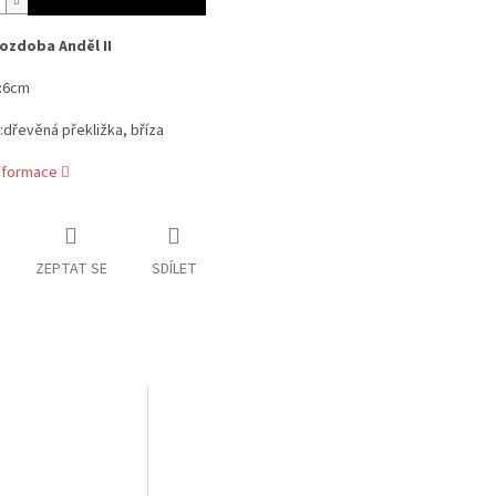
ozdoba Anděl II
:6cm
:dřevěná překližka, bříza
informace
ZEPTAT SE
SDÍLET