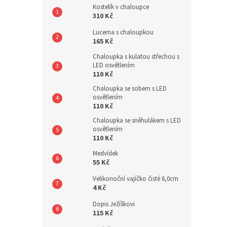
Kostelík v chaloupce
310 Kč
Lucerna s chaloupkou
165 Kč
Chaloupka s kulatou střechou s
LED osvětlením
110 Kč
Chaloupka se sobem s LED
osvětlením
110 Kč
Chaloupka se sněhulákem s LED
osvětlením
110 Kč
Medvídek
55 Kč
Velikonoční vajíčko čisté 6,0cm
4 Kč
Dopis Ježíškovi
115 Kč