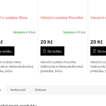
ční ozdoba Okno
Vánoční ozdoba Ponožka
Vánoční 
Skladem
(>5 ks)
Skladem
(>5 ks)
Kč
20 Kč
20 Kč
o košíku
Do košíku
Do ko
ní ozdoba Okno
Vánoční ozdoba Ponožka
Vánoční oz
st6cm: Materiál:dřevěná
Velikost:6cm Materiál:dřevěná
Velikost:6
žka, bříza
překližka, bříza
překližka, 
s
Hodnocení
Diskuze
ailní popis produktu