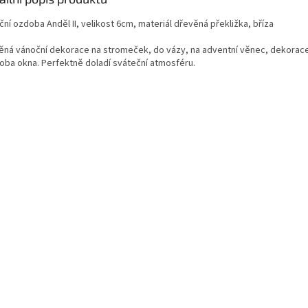
ní ozdoba Anděl II, velikost 6cm, materiál dřevěná překližka, bříza
ěná vánoční dekorace na stromeček, do vázy, na adventní věnec, dekorace 
oba okna. Perfektně doladí sváteční atmosféru.