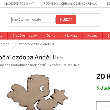
OBCHODNÍ PODMÍNKY
PODMÍNKY OCHRANY OSOBNÍCH ÚDAJŮ
K
HLEDAT
le
Dřevěné modely
Dárky
Mandaly
Hodiny
D
korace
Vánoční ozdoba Anděl II
ční ozdoba Anděl II
1023
né
noceno
Podrobnosti hodnocení
Značka:
JM Hoblinka
ní
20 
u
Měrná
Skla
cena:
ek.