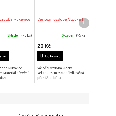
ozdoba Rukavice
Vánoční ozdoba Vločka I
Další
produkt
Skladem
(>5 ks)
Skladem
(>5 ks)
20 Kč
šíku
Do košíku
doba Rukavice
Vánoční ozdoba Vločka I
cm Materiál:dřevěná
Velikost:6cm Materiál:dřevěná
bříza
překližka, bříza
Doplňkové parametry