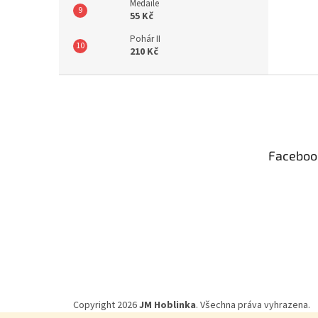
Medaile
55 Kč
Pohár II
210 Kč
Z
á
p
a
t
Faceboo
í
Copyright 2026
JM Hoblinka
. Všechna práva vyhrazena.