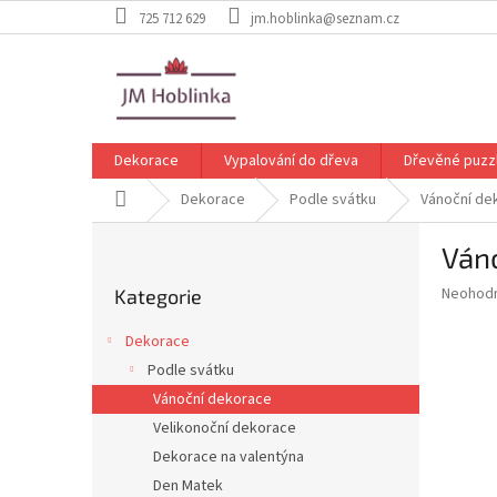
Přejít
725 712 629
jm.hoblinka@seznam.cz
na
obsah
Dekorace
Vypalování do dřeva
Dřevěné puzz
Domů
Dekorace
Podle svátku
Vánoční de
P
Váno
o
Přeskočit
s
Průměr
Neohod
Kategorie
kategorie
t
hodnoce
r
produkt
Dekorace
a
je
Podle svátku
0,0
n
z
Vánoční dekorace
n
5
í
Velikonoční dekorace
hvězdič
p
Dekorace na valentýna
a
Den Matek