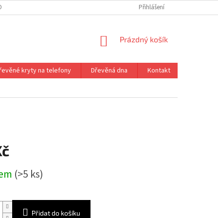
ONTAKT
VRÁCENÍ ZBOŽÍ
Přihlášení
NÁKUPNÍ
Prázdný košík
KOŠÍK
řevěné kryty na telefony
Dřevěná dna
Kontakt
Kč
dem
(>5 ks)
Přidat do košíku