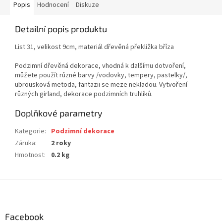
Popis
Hodnocení
Diskuze
Detailní popis produktu
List 31, velikost 9cm, materiál dřevěná překližka bříza
Podzimní dřevěná dekorace, vhodná k dalšímu dotvoření,
můžete použít různé barvy /vodovky, tempery, pastelky/,
ubrousková metoda, fantazii se meze nekladou. Vytvoření
různých girland, dekorace podzimních truhlíků.
Doplňkové parametry
Kategorie
:
Podzimní dekorace
Záruka
:
2 roky
Hmotnost
:
0.2 kg
Z
á
p
a
Facebook