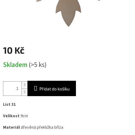
10 Kč
Měrná
Skladem
(>5 ks)
cena:
Přidat do košíku
List 31
Velikost
9cm
Materiál
dřevěná překližka bříza