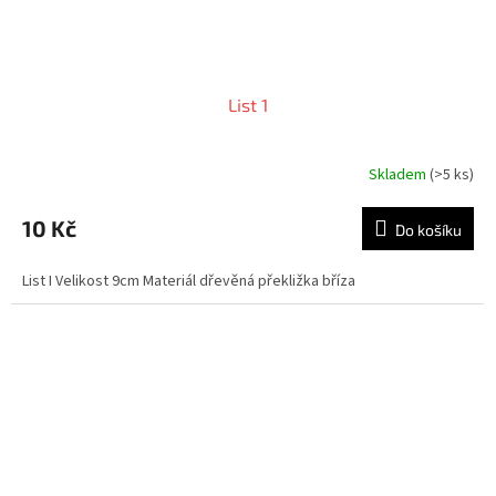
List 1
Skladem
(>5 ks)
10 Kč
Do košíku
List I Velikost 9cm Materiál dřevěná překližka bříza