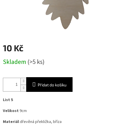
10 Kč
Měrná
Skladem
(>5 ks)
cena:
Přidat do košíku
List 5
Velikost
9cm
Materiál
dřevěná překližka, bříza