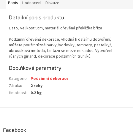
Popis
Hodnocení
Diskuze
Detailní popis produktu
List 5, velikost 9cm, materiál dřevěná překližka bříza
Podzimní dřevěná dekorace, vhodná k dalšímu dotvoření,
můžete použít různé barvy /vodovky, tempery, pastelky/,
ubrousková metoda, fantazii se meze nekladou. Vytvoření
různých girland, dekorace podzimních truhlíků.
Doplňkové parametry
Kategorie
:
Podzimní dekorace
Záruka
:
2 roky
Hmotnost
:
0.2 kg
Z
á
p
a
Facebook