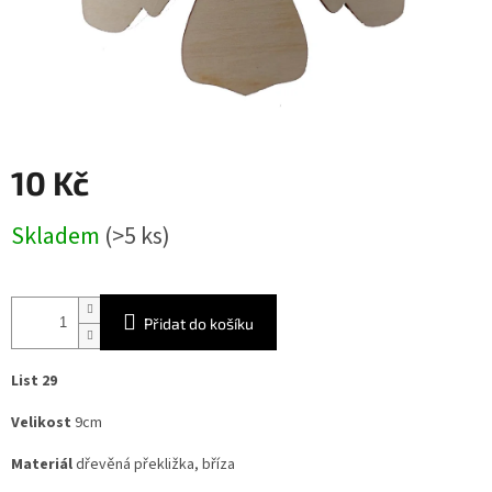
10 Kč
Měrná
Skladem
(>5 ks)
cena:
Přidat do košíku
List 29
Velikost
9cm
Materiál
dřevěná překližka, bříza