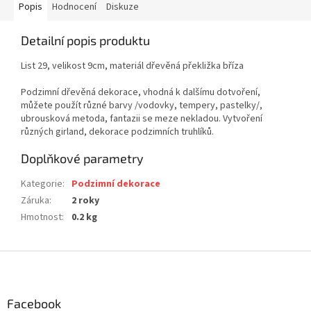
Popis
Hodnocení
Diskuze
Detailní popis produktu
List 29, velikost 9cm, materiál dřevěná překližka bříza
Podzimní dřevěná dekorace, vhodná k dalšímu dotvoření,
můžete použít různé barvy /vodovky, tempery, pastelky/,
ubrousková metoda, fantazii se meze nekladou. Vytvoření
různých girland, dekorace podzimních truhlíků.
Doplňkové parametry
Kategorie
:
Podzimní dekorace
Záruka
:
2 roky
Hmotnost
:
0.2 kg
Z
á
p
a
Facebook