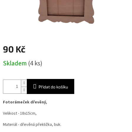
90 Kč
Měrná
Skladem
(4 ks)
cena:
Přidat do košíku
Fotorámeček dřevěný,
Velikost - 18x15cm,
Materiál - dřevěná překližka, buk.