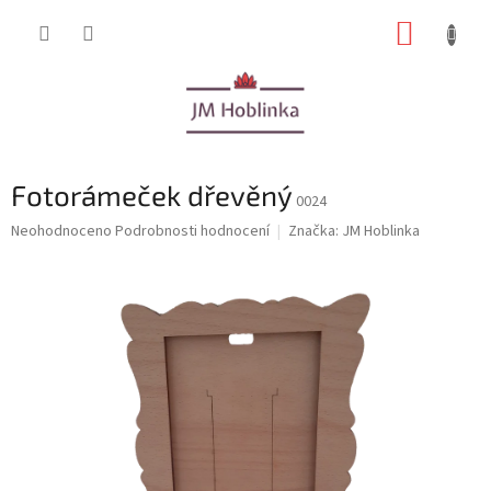
Přejít
NÁKUP
na
obsah
KOŠÍK
Fotorámeček dřevěný
0024
Průměrné
Neohodnoceno
Podrobnosti hodnocení
Značka:
JM Hoblinka
hodnocení
produktu
je
0,0
z
5
hvězdiček.