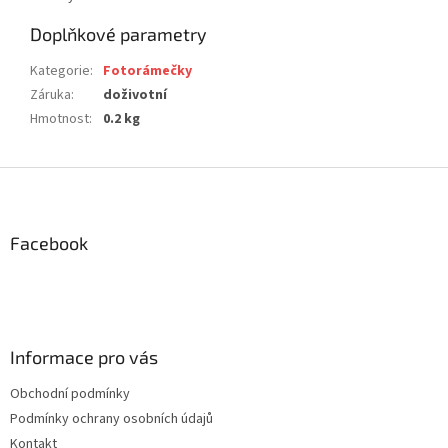
Doplňkové parametry
Kategorie
:
Fotorámečky
Záruka
:
doživotní
Hmotnost
:
0.2 kg
Z
á
p
a
Facebook
t
í
Informace pro vás
Obchodní podmínky
Podmínky ochrany osobních údajů
Kontakt