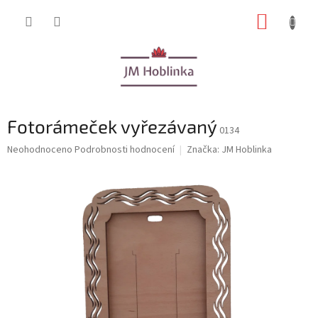
Přejít
NÁKUP
na
obsah
KOŠÍK
Fotorámeček vyřezávaný
0134
Průměrné
Neohodnoceno
Podrobnosti hodnocení
Značka:
JM Hoblinka
hodnocení
produktu
je
0,0
z
5
hvězdiček.