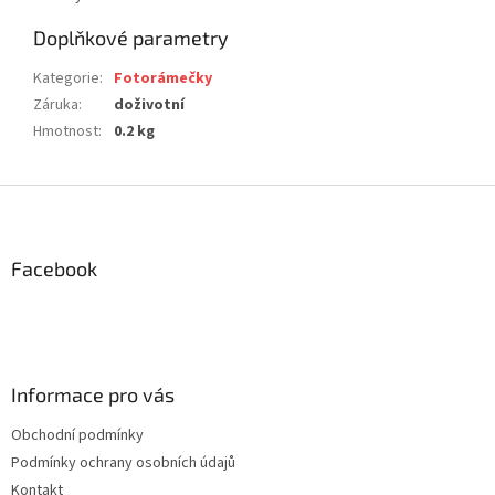
Doplňkové parametry
Kategorie
:
Fotorámečky
Záruka
:
doživotní
Hmotnost
:
0.2 kg
Z
á
p
a
Facebook
t
í
Informace pro vás
Obchodní podmínky
Podmínky ochrany osobních údajů
Kontakt