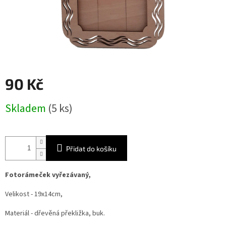
90 Kč
Měrná
Skladem
(5 ks)
cena:
Přidat do košíku
Fotorámeček vyřezávaný,
Velikost - 19x14cm,
Materiál - dřevěná překližka, buk.