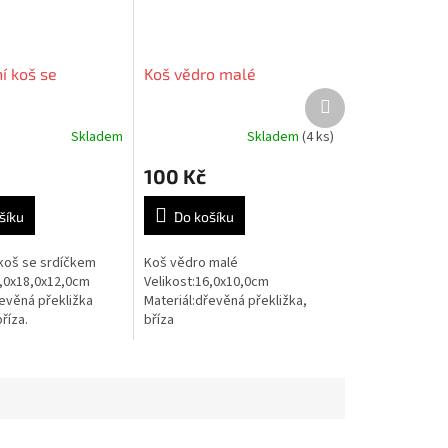
í koš se
Koš vědro malé
Další
produkt
Skladem
Skladem
(4 ks)
100 Kč
šíku
Do košíku
koš se srdíčkem
Koš vědro malé
4,0x18,0x12,0cm
Velikost:16,0x10,0cm
řevěná překližka
Materiál:dřevěná překližka,
říza.
bříza