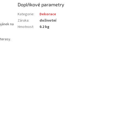
Doplňkové parametry
Kategorie
:
Dekorace
Záruka
:
doživotní
ojánek na
Hmotnost
:
0.2 kg
terasy.