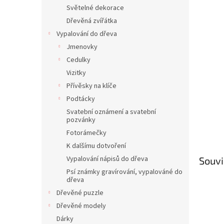
n
Světelné dekorace
e
Dřevěná zvířátka
l
Vypalování do dřeva
Jmenovky
Cedulky
Vizitky
Přívěsky na klíče
Podtácky
Svatební oznámení a svatební
pozvánky
Fotorámečky
K dalšímu dotvoření
Vypalování nápisů do dřeva
Souvi
Psí známky gravírování, vypalováné do
dřeva
Dřevěné puzzle
Dřevěné modely
Dárky