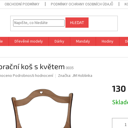
OBCHODNÍ PODMÍNKY
PODMÍNKY OCHRANY OSOBNÍCH ÚDAJŮ
K
HLEDAT
le
Dřevěné modely
Dárky
Mandaly
Hodiny
D
orační koš s květem
0035
né
noceno
Podrobnosti hodnocení
Značka:
JM Hoblinka
ní
130
u
Měrná
Skla
cena:
ek.