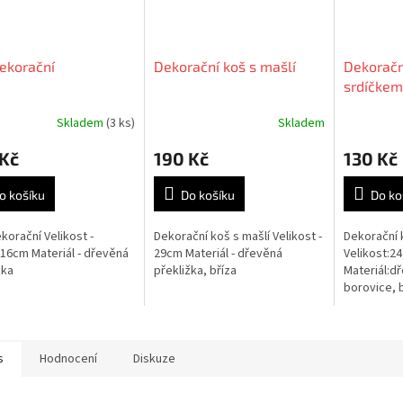
ekorační
Dekorační koš s mašlí
Dekoračn
srdíčkem
Skladem
(3 ks)
Skladem
Průměrné
hodnocení
 Kč
190 Kč
130 Kč
produktu
je
5,0
o košíku
Do košíku
Do ko
z
5
korační Velikost -
Dekorační koš s mašlí Velikost -
Dekorační 
hvězdiček.
16cm Materiál - dřevěná
29cm Materiál - dřevěná
Velikost:2
žka
překližka, bříza
Materiál:d
borovice, b
s
Hodnocení
Diskuze