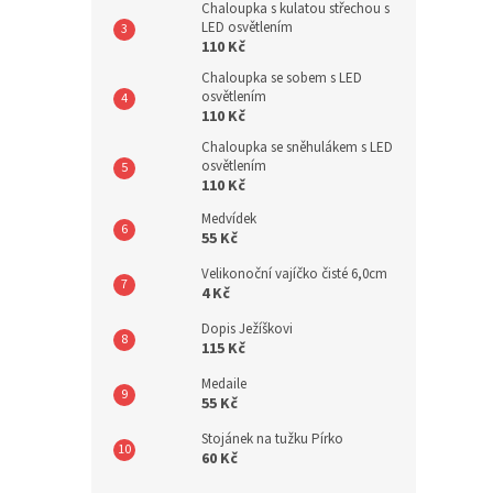
Chaloupka s kulatou střechou s
LED osvětlením
110 Kč
Chaloupka se sobem s LED
osvětlením
110 Kč
Chaloupka se sněhulákem s LED
osvětlením
110 Kč
Medvídek
55 Kč
Velikonoční vajíčko čisté 6,0cm
4 Kč
Dopis Ježíškovi
115 Kč
Medaile
55 Kč
Stojánek na tužku Pírko
60 Kč