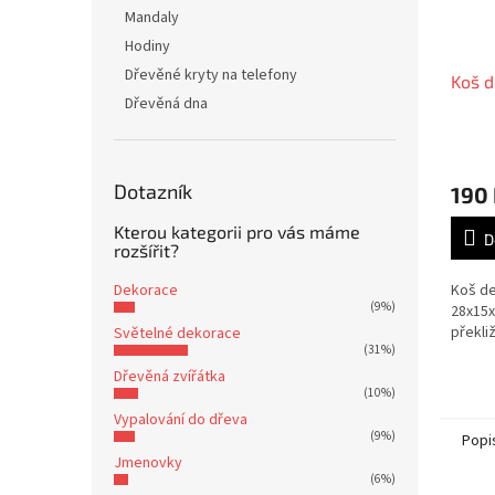
Mandaly
Hodiny
Dřevěné kryty na telefony
Koš d
Dřevěná dna
Dotazník
190
Kterou kategorii pro vás máme
D
rozšířit?
Dekorace
Koš de
(9%)
28x15x
překli
Světelné dekorace
(31%)
Dřevěná zvířátka
(10%)
Vypalování do dřeva
(9%)
Popi
Jmenovky
(6%)