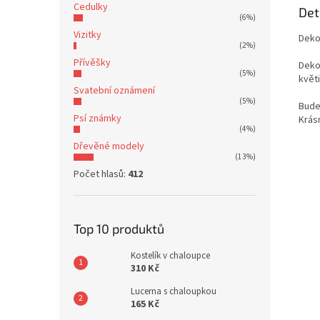
Cedulky
Det
(6%)
Vizitky
Deko
(2%)
Přívěšky
Dekor
(5%)
květi
Svatební oznámení
(5%)
Bude
Psí známky
Krásn
(4%)
Dřevěné modely
(13%)
Počet hlasů:
412
Top 10 produktů
Kostelík v chaloupce
310 Kč
Lucerna s chaloupkou
165 Kč