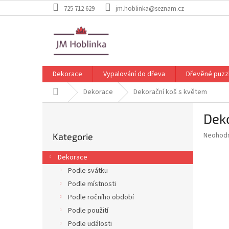
Přejít
725 712 629
jm.hoblinka@seznam.cz
na
obsah
Dekorace
Vypalování do dřeva
Dřevěné puzz
Domů
Dekorace
Dekorační koš s květem
P
Dek
o
Přeskočit
s
Průměr
Neohod
Kategorie
kategorie
t
hodnoce
r
produkt
Dekorace
a
je
Podle svátku
0,0
n
z
Podle místnosti
n
5
í
Podle ročního období
hvězdič
p
Podle použití
a
Podle události