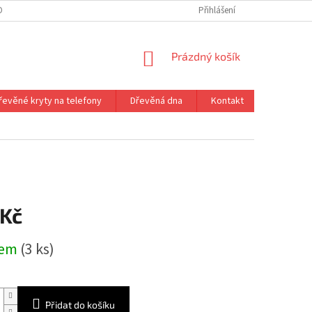
ONTAKT
VRÁCENÍ ZBOŽÍ
Přihlášení
NÁKUPNÍ
Prázdný košík
KOŠÍK
řevěné kryty na telefony
Dřevěná dna
Kontakt
 Kč
dem
(3 ks)
Přidat do košíku