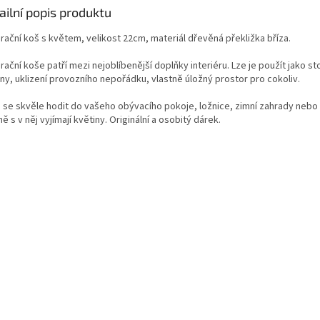
ailní popis produktu
rační koš s květem, velikost 22cm, materiál dřevěná překližka bříza.
ační koše patří mezi nejoblíbenější doplňky interiéru. Lze je použít jako st
ny, uklizení provozního nepořádku, vlastně úložný prostor pro cokoliv.
 se skvěle hodit do vašeho obývacího pokoje, ložnice, zimní zahrady nebo 
ě s v něj vyjímají květiny. Originální a osobitý dárek.