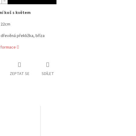
ní koš s květem
- 22cm
- dřevěná překližka, bříza
informace
ZEPTAT SE
SDÍLET