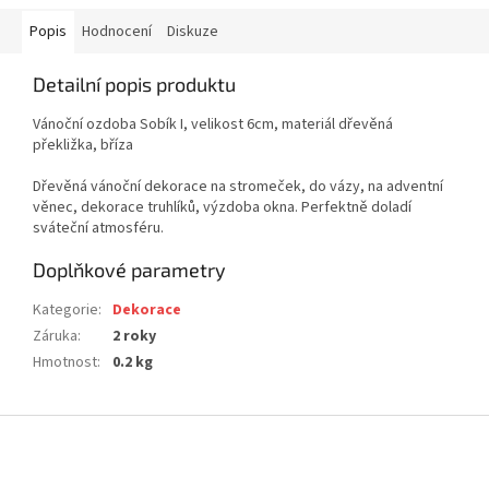
Popis
Hodnocení
Diskuze
Detailní popis produktu
Vánoční ozdoba Sobík I, velikost 6cm, materiál dřevěná
překližka, bříza
Dřevěná vánoční dekorace na stromeček, do vázy, na adventní
věnec, dekorace truhlíků, výzdoba okna. Perfektně doladí
sváteční atmosféru.
Doplňkové parametry
Kategorie
:
Dekorace
Záruka
:
2 roky
Hmotnost
:
0.2 kg
Z
á
p