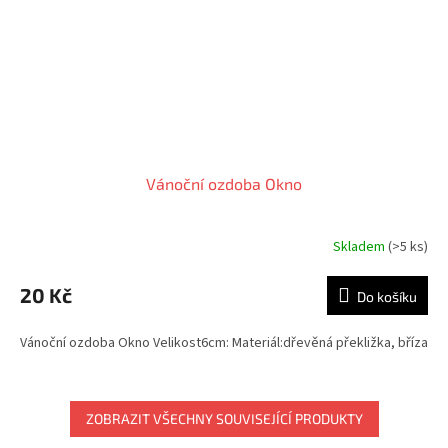
Vánoční ozdoba Okno
Skladem
(>5 ks)
20 Kč
Do košíku
Vánoční ozdoba Okno Velikost6cm: Materiál:dřevěná překližka, bříza
ZOBRAZIT VŠECHNY SOUVISEJÍCÍ PRODUKTY