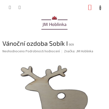
Přejít
NÁKUP
na
obsah
KOŠÍK
Vánoční ozdoba Sobík I
909
Průměrné
Neohodnoceno
Podrobnosti hodnocení
Značka:
JM Hoblinka
hodnocení
produktu
je
0,0
z
5
hvězdiček.