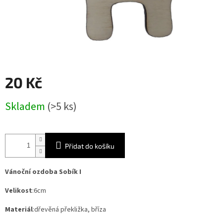
20 Kč
Měrná
Skladem
(>5 ks)
cena:
Přidat do košíku
Vánoční ozdoba Sobík I
Velikost
:6cm
Materiál
:dřevěná překližka, bříza