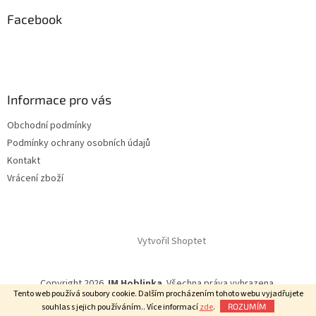
p
a
Facebook
t
í
Informace pro vás
Obchodní podmínky
Podmínky ochrany osobních údajů
Kontakt
Vrácení zboží
Vytvořil Shoptet
Copyright 2026
JM Hoblinka
. Všechna práva vyhrazena.
Tento web používá soubory cookie. Dalším procházením tohoto webu vyjadřujete
souhlas s jejich používáním.. Více informací
zde
.
ROZUMÍM