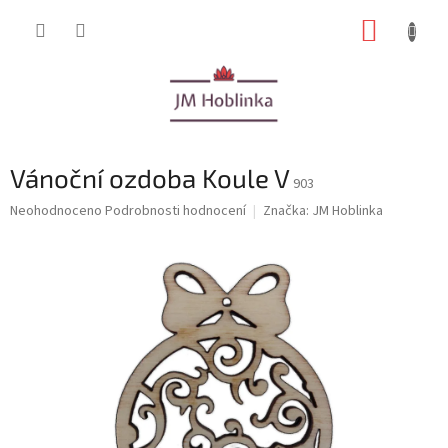
Přejít
NÁKUP
na
obsah
KOŠÍK
Vánoční ozdoba Koule V
903
Průměrné
Neohodnoceno
Podrobnosti hodnocení
Značka:
JM Hoblinka
hodnocení
produktu
je
0,0
z
5
hvězdiček.