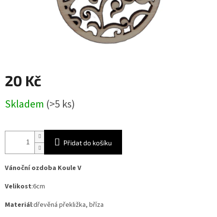
20 Kč
Měrná
Skladem
(>5 ks)
cena:
Přidat do košíku
Vánoční ozdoba Koule V
Velikost
:6cm
Materiál
:dřevěná překližka, bříza