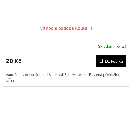
Vánoční ozdoba Koule III
Skladem
(>5 ks)
20 Kč
Do košíku
Vánoční ozdoba Koule III Velikost:6cm Materiál:dřevěná překližka,
bříza