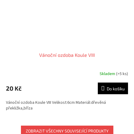
Vánoční ozdoba Koule VIII
Skladem
(>5 ks)
20 Kč
Do košíku
Vánoční ozdoba Koule VIII Velikost:6cm Materiál:dřevěná
překližka,bříza
ZOBRAZIT VŠECHNY SOUVISEJÍCÍ PRODUKTY