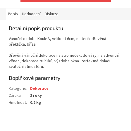
Popis
Hodnocení
Diskuze
Detailní popis produktu
Vánoční ozdoba Koule V, velikost 6cm, materiál dřevěná
překližka, bříza
Dřevěná vánoční dekorace na stromeček, do vázy, na adventní
věnec, dekorace truhlíků, výzdoba okna. Perfektně doladí
sváteční atmosféru.
Doplňkové parametry
Kategorie
:
Dekorace
Záruka
:
2 roky
Hmotnost
:
0.2 kg
Z
á