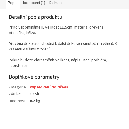
Popis
Hodnocení (1)
Diskuze
Detailní popis produktu
Pírko Vzpomínáme II, velikost 11,5cm, materiál dřevěná
překližka, bříza.
Dřevěná dekorace vhodná k další dekoraci smutečním věnců. K
vašemu dalšímu tvoření.
Pokud budete chtít změnit velikost, nápis - není problém,
napište nám.
Doplňkové parametry
Kategorie
:
Vypalování do dřeva
Záruka
:
1 rok
Hmotnost
:
0.2 kg
Z
á