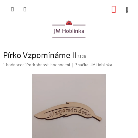
Přejít
NÁKUP
na
obsah
KOŠÍK
Pírko Vzpomínáme II
2126
Průměrné
1 hodnocení
Podrobnosti hodnocení
Značka:
JM Hoblinka
hodnocení
produktu
je
5,0
z
5
hvězdiček.