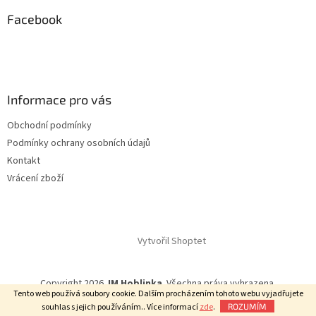
p
a
Facebook
t
í
Informace pro vás
Obchodní podmínky
Podmínky ochrany osobních údajů
Kontakt
Vrácení zboží
Vytvořil Shoptet
Copyright 2026
JM Hoblinka
. Všechna práva vyhrazena.
Tento web používá soubory cookie. Dalším procházením tohoto webu vyjadřujete
souhlas s jejich používáním.. Více informací
zde
.
ROZUMÍM