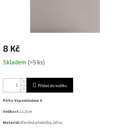
8 Kč
Měrná
Skladem
(>5 ks)
cena:
Přidat do košíku
Pírko Vzpomínáme II
Velikost
:11,5cm
Materiál
:dřevěná překližka, bříza