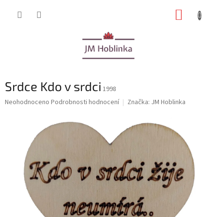
Přejít
NÁKUP
na
obsah
KOŠÍK
Srdce Kdo v srdci
1998
Průměrné
Neohodnoceno
Podrobnosti hodnocení
Značka:
JM Hoblinka
hodnocení
produktu
je
0,0
z
5
hvězdiček.