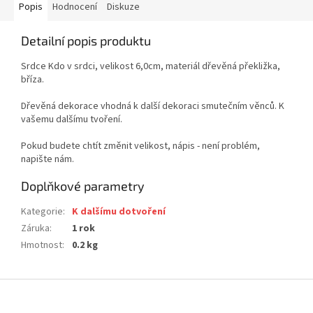
Popis
Hodnocení
Diskuze
Detailní popis produktu
Srdce Kdo v srdci, velikost 6,0cm, materiál dřevěná překližka,
bříza.
Dřevěná dekorace vhodná k další dekoraci smutečním věnců. K
vašemu dalšímu tvoření.
Pokud budete chtít změnit velikost, nápis - není problém,
napište nám.
Doplňkové parametry
Kategorie
:
K dalšímu dotvoření
Záruka
:
1 rok
Hmotnost
:
0.2 kg
Z
á