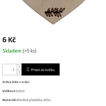
6 Kč
Měrná
Skladem
(>5 ks)
cena:
Přidat do košíku
Srdce Kdo v srdci
Velikost
:6,0cm
Materiál
:dřevěná překližka, bříza