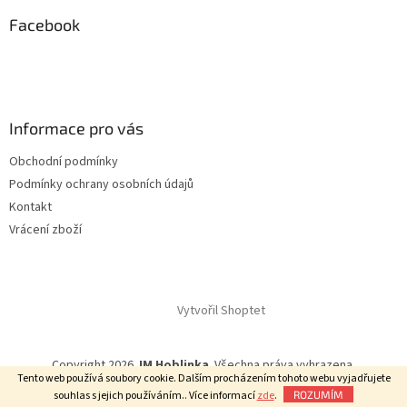
p
a
Facebook
t
í
Informace pro vás
Obchodní podmínky
Podmínky ochrany osobních údajů
Kontakt
Vrácení zboží
Vytvořil Shoptet
Copyright 2026
JM Hoblinka
. Všechna práva vyhrazena.
Tento web používá soubory cookie. Dalším procházením tohoto webu vyjadřujete
souhlas s jejich používáním.. Více informací
zde
.
ROZUMÍM