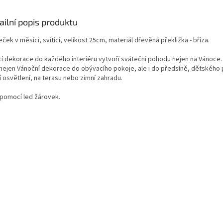
ailní popis produktu
ek v měsíci, svítící, velikost 25cm, materiál dřevěná překližka - bříza.
ící dekorace do každého interiéru vytvoří sváteční pohodu nejen na Vánoce
 nejen Vánoční dekorace do obývacího pokoje, ale i do předsíně, dětského 
 osvětlení, na terasu nebo zimní zahradu.
í pomocí led žárovek.