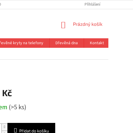
ONTAKT
VRÁCENÍ ZBOŽÍ
Přihlášení
NÁKUPNÍ
Prázdný košík
KOŠÍK
řevěné kryty na telefony
Dřevěná dna
Kontakt
 Kč
dem
(>5 ks)
Přidat do košíku