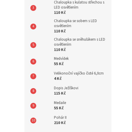
Chaloupka s kulatou střechou s
LED osvětlením
110 Kč
Chaloupka se sobem s LED
osvětlením
110 Kč
Chaloupka se sněhulákem s LED
osvětlením
110 Kč
Medvídek
55 Kč
Velikonoční vajíčko čisté 6,0cm
4 Kč
Dopis Ježíškovi
115 Kč
Medaile
55 Kč
Pohár II
210 Kč