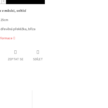
v měsíci, svítící
- 25cm
- dřevěná překližka, bříza
informace
ZEPTAT SE
SDÍLET