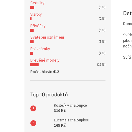
Cedulky
(6%)
Det
Vizitky
(2%)
Domeč
Přívěšky
(5%)
Svít
Svatební oznámení
jako
(5%)
noční
Psí známky
(4%)
Svít
Dřevěné modely
(13%)
Počet hlasů:
412
Top 10 produktů
Kostelík v chaloupce
310 Kč
Lucerna s chaloupkou
165 Kč