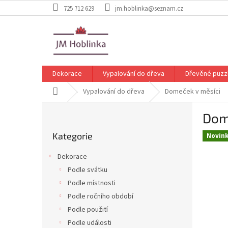
Přejít
725 712 629
jm.hoblinka@seznam.cz
na
obsah
Dekorace
Vypalování do dřeva
Dřevěné puzz
Domů
Vypalování do dřeva
Domeček v měsíci
P
Dom
o
Přeskočit
s
Kategorie
kategorie
Novin
t
r
Dekorace
a
Podle svátku
n
Podle místnosti
n
í
Podle ročního období
p
Podle použití
a
Podle události