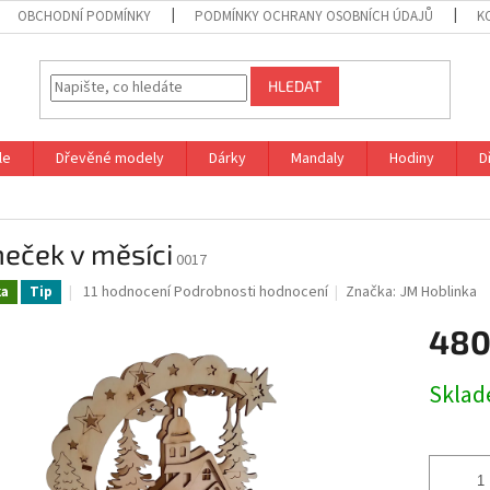
OBCHODNÍ PODMÍNKY
PODMÍNKY OCHRANY OSOBNÍCH ÚDAJŮ
K
HLEDAT
le
Dřevěné modely
Dárky
Mandaly
Hodiny
D
eček v měsíci
0017
Průměrné
11 hodnocení
Podrobnosti hodnocení
Značka:
JM Hoblinka
ka
Tip
hodnocení
produktu
480
je
5,0
Měrná
Skla
z
cena:
5
hvězdiček.