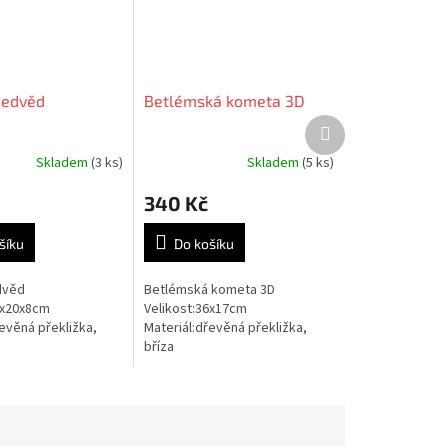
edvěd
Betlémská kometa 3D
Další
produkt
Skladem
(3 ks)
Skladem
(5 ks)
Průměrné
hodnocení
340 Kč
produktu
je
5,0
šíku
Do košíku
z
5
dvěd
Betlémská kometa 3D
hvězdiček.
9x20x8cm
Velikost:36x17cm
evěná překližka,
Materiál:dřevěná překližka,
bříza