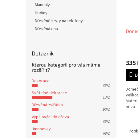
Mandaly
Hodiny
Dřevěné kryty na telefony
Dřevěná dna
Dome
Dotazník
335 
Kterou kategorii pro vás máme
rozšířit?
D
Dekorace
(9%)
Domeč
Světelné dekorace
Veliko
(31%)
Materi
Dřevěná zvířátka
bříza
(10%)
Vypalování do dřeva
(9%)
Jmenovky
Popi
(6%)