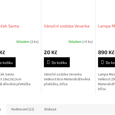
ček Santa
Vánoční ozdoba Veverka
Lampa M
Skladem
(2 ks)
Skladem
(>5 ks)
Kč
20 Kč
890 Kč
o košíku
Do košíku
Do ko
ek Santa
Vánoční ozdoba Veverka
Lampa Me
st 16x13x13cm
Velikost:6cm Materiál:dřevěná
Velikost:2
ál dřevěná překližka
překližka, bříza
Materiál:dř
bříza
s
Hodnocení (11)
Diskuze