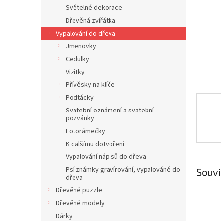
n
Světelné dekorace
e
Dřevěná zvířátka
l
Vypalování do dřeva
Jmenovky
Cedulky
Vizitky
Přívěsky na klíče
Podtácky
Svatební oznámení a svatební
pozvánky
Fotorámečky
K dalšímu dotvoření
Vypalování nápisů do dřeva
Psí známky gravírování, vypalováné do
Souvi
dřeva
Dřevěné puzzle
Dřevěné modely
Dárky