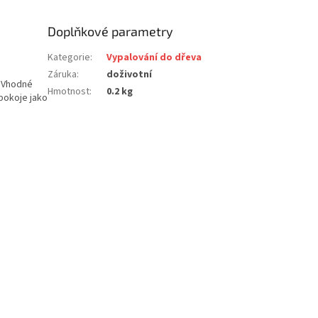
Doplňkové parametry
Kategorie
:
Vypalování do dřeva
Záruka
:
doživotní
. Vhodné
Hmotnost
:
0.2 kg
pokoje jako