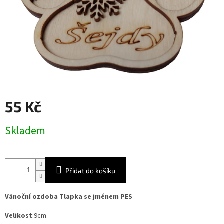
55 Kč
Měrná
Skladem
cena:
Přidat do košíku
Vánoční ozdoba Tlapka se jménem PES
Velikost
:9cm