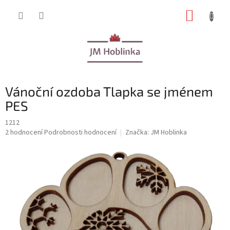
Přejít
NÁKUP
na
obsah
KOŠÍK
Vánoční ozdoba Tlapka se jménem
PES
1212
Průměrné
2 hodnocení
Podrobnosti hodnocení
Značka:
JM Hoblinka
hodnocení
produktu
je
5,0
z
5
hvězdiček.