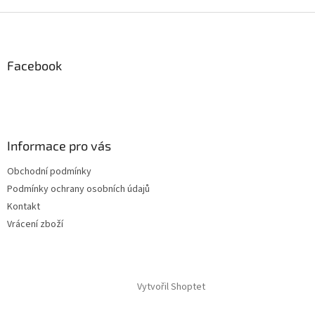
Z
á
p
a
Facebook
t
í
Informace pro vás
Obchodní podmínky
Podmínky ochrany osobních údajů
Kontakt
Vrácení zboží
Vytvořil Shoptet