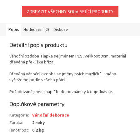
ZOBRAZIT VŠECHNY SOUVISEJÍCÍ PRODUKTY
Popis
Hodnocení (2)
Diskuze
Detailní popis produktu
Vánoční ozdoba Tlapka se jménem PES, velikost 9cm, materiál
dřevěná překližka bříza.
Dřevěná vánoční ozdoba se jmény psích mazlíčků. Jméno
vyřežeme podle vašeho přání.
Požadovaná jména napište do poznámky k objednávce.
Doplňkové parametry
Kategorie
:
Vánoční dekorace
Záruka
:
2 roky
Hmotnost
:
0.2 kg