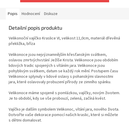
Popis
Hodnocení
Diskuze
Detailní popis produktu
Velikonoční vajíčko Kraslice VI, velikost 11,0cm, materiál dřevěná
překližka, bříza
Velikonoce jsou nejvýznamnějším křesťanským svátkem,
oslavou zmrtvýchvstání Ježíše Krista. Velikonoce jsou obdobím
lidových tradic spojených s vítáním jara. Velikonoce jsou
pohyblivým svátkem, datum se každý rok mění. Postupem času
Velikonoce splynuly v lidové oslavy s pohanskými slavnostmi
jara, které oslavovaly probuzení přírody ze zimního spánku.
Velikonoce máme spojené s pomlázkou, vajíčky, novým životem.
Je to období, kdy se vše probouzí, zelená, začíná kvést.
Vajíčko je dalším symbolem Velikonoc, vítání jara, nového života.
Dotvořte vaše dekorace pomocí našich kraslic, které si můžete
s dětmi domalovat.