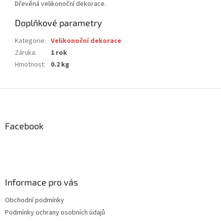
Dřevěná velikonoční dekorace.
Doplňkové parametry
Kategorie
:
Velikonoční dekorace
Záruka
:
1 rok
Hmotnost
:
0.2 kg
Z
á
p
a
Facebook
t
í
Informace pro vás
Obchodní podmínky
Podmínky ochrany osobních údajů