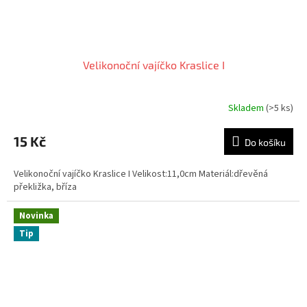
Velikonoční vajíčko Kraslice I
Skladem
(>5 ks)
15 Kč
Do košíku
Velikonoční vajíčko Kraslice I Velikost:11,0cm Materiál:dřevěná
překližka, bříza
Novinka
Tip