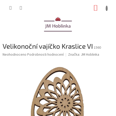
Přejít
NÁKUP
na
obsah
KOŠÍK
Velikonoční vajíčko Kraslice VI
1560
Průměrné
Neohodnoceno
Podrobnosti hodnocení
Značka:
JM Hoblinka
hodnocení
produktu
je
0,0
z
5
hvězdiček.