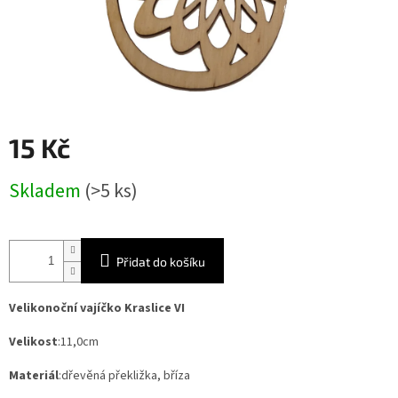
15 Kč
Měrná
Skladem
(>5 ks)
cena:
Přidat do košíku
Velikonoční vajíčko Kraslice VI
Velikost
:11,0cm
Materiál
:dřevěná překližka, bříza