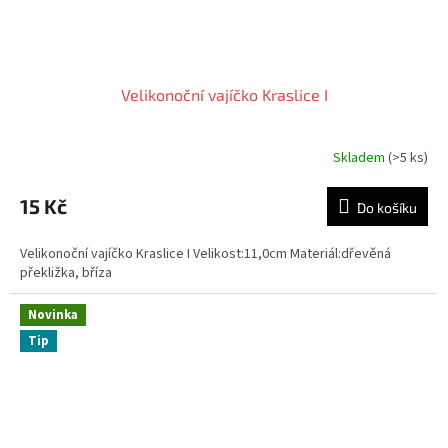
Velikonoční vajíčko Kraslice I
Skladem
(>5 ks)
15 Kč
Do košíku
Velikonoční vajíčko Kraslice I Velikost:11,0cm Materiál:dřevěná
překližka, bříza
Novinka
Tip