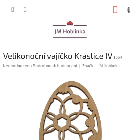
Přejít
NÁKUP
na
obsah
KOŠÍK
Velikonoční vajíčko Kraslice IV
1554
Průměrné
Neohodnoceno
Podrobnosti hodnocení
Značka:
JM Hoblinka
hodnocení
produktu
je
0,0
z
5
hvězdiček.