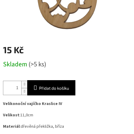
15 Kč
Měrná
Skladem
(>5 ks)
cena:
Přidat do košíku
Velikonoční vajíčko Kraslice IV
Velikost
:11,0cm
Materiál
:dřevěná překližka, bříza