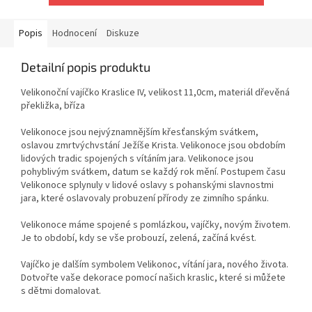
Popis
Hodnocení
Diskuze
Detailní popis produktu
Velikonoční vajíčko Kraslice IV, velikost 11,0cm, materiál dřevěná
překližka, bříza
Velikonoce jsou nejvýznamnějším křesťanským svátkem,
oslavou zmrtvýchvstání Ježíše Krista. Velikonoce jsou obdobím
lidových tradic spojených s vítáním jara. Velikonoce jsou
pohyblivým svátkem, datum se každý rok mění. Postupem času
Velikonoce splynuly v lidové oslavy s pohanskými slavnostmi
jara, které oslavovaly probuzení přírody ze zimního spánku.
Velikonoce máme spojené s pomlázkou, vajíčky, novým životem.
Je to období, kdy se vše probouzí, zelená, začíná kvést.
Vajíčko je dalším symbolem Velikonoc, vítání jara, nového života.
Dotvořte vaše dekorace pomocí našich kraslic, které si můžete
s dětmi domalovat.