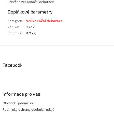
Dřevěná velikonoční dekorace.
Doplňkové parametry
Kategorie
:
Velikonoční dekorace
Záruka
:
1 rok
Hmotnost
:
0.2 kg
Z
á
p
a
Facebook
t
í
Informace pro vás
Obchodní podmínky
Podmínky ochrany osobních údajů