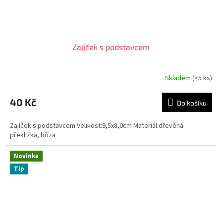
Zajíček s podstavcem
Skladem
(>5 ks)
Průměrné
hodnocení
produktu
40 Kč
Do košíku
je
5,0
Zajíček s podstavcem Velikost:9,5x8,0cm Materiál:dřevěná
z
překližka, bříza
5
hvězdiček.
Novinka
Tip