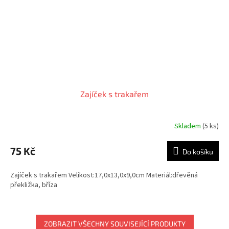
Zajíček s trakařem
Skladem
(5 ks)
Průměrné
hodnocení
produktu
75 Kč
Do košíku
je
5,0
Zajíček s trakařem Velikost:17,0x13,0x9,0cm Materiál:dřevěná
z
překližka, bříza
5
hvězdiček.
ZOBRAZIT VŠECHNY SOUVISEJÍCÍ PRODUKTY