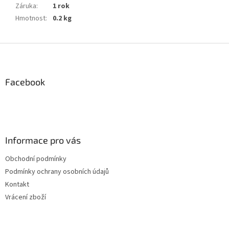
Záruka
:
1 rok
Hmotnost
:
0.2 kg
Z
á
p
a
Facebook
t
í
Informace pro vás
Obchodní podmínky
Podmínky ochrany osobních údajů
Kontakt
Vrácení zboží