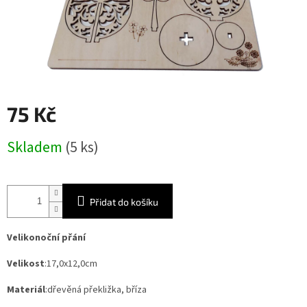
75 Kč
Měrná
Skladem
(5 ks)
cena:
Přidat do košíku
Velikonoční přání
Velikost
:17,0x12,0cm
Materiál
:dřevěná překližka, bříza