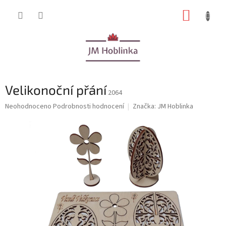
Přejít
NÁKUP
na
obsah
KOŠÍK
Velikonoční přání
2064
Průměrné
Neohodnoceno
Podrobnosti hodnocení
Značka:
JM Hoblinka
hodnocení
produktu
je
0,0
z
5
hvězdiček.