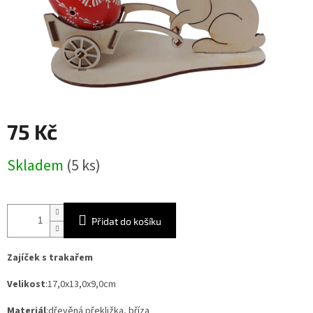
75 Kč
Měrná
Skladem
(5 ks)
cena:
Přidat do košíku
Zajíček s trakařem
Velikost
:17,0x13,0x9,0cm
Materiál
:dřevěná překližka, bříza