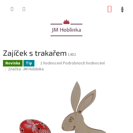
Přejít
NÁKUP
na
obsah
KOŠÍK
Zajíček s trakařem
1482
Průměrné
1 hodnocení
Podrobnosti hodnocení
Novinka
Tip
hodnocení
Značka:
JM Hoblinka
produktu
je
5,0
z
5
hvězdiček.