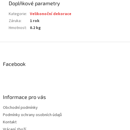
Doplňkové parametry
Kategorie
:
Velikonoční dekorace
Záruka
:
1 rok
Hmotnost
:
0.2 kg
Z
á
p
a
Facebook
t
í
Informace pro vás
Obchodní podmínky
Podmínky ochrany osobních údajů
Kontakt
Vrácení zboží