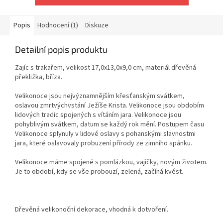
Popis
Hodnocení (1)
Diskuze
Detailní popis produktu
Zajíc s trakařem, velikost 17,0x13,0x9,0 cm, materiál dřevěná
překližka, bříza.
Velikonoce jsou nejvýznamnějším křesťanským svátkem,
oslavou zmrtvýchvstání Ježíše Krista. Velikonoce jsou obdobím
lidových tradic spojených s vítáním jara. Velikonoce jsou
pohyblivým svátkem, datum se každý rok mění. Postupem času
Velikonoce splynuly v lidové oslavy s pohanskými slavnostmi
jara, které oslavovaly probuzení přírody ze zimního spánku.
Velikonoce máme spojené s pomlázkou, vajíčky, novým životem.
Je to období, kdy se vše probouzí, zelená, začíná kvést.
Dřevěná velikonoční dekorace, vhodná k dotvoření.