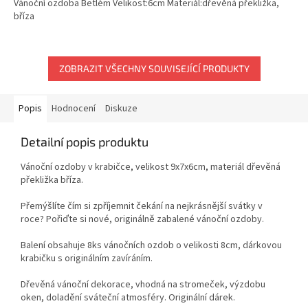
Vánoční ozdoba Betlém Velikost:6cm Materiál:dřevěná překližka,
bříza
ZOBRAZIT VŠECHNY SOUVISEJÍCÍ PRODUKTY
Popis
Hodnocení
Diskuze
Detailní popis produktu
Vánoční ozdoby v krabičce, velikost 9x7x6cm, materiál dřevěná
překližka bříza.
Přemýšlíte čím si zpříjemnit čekání na nejkrásnější svátky v
roce? Pořiďte si nové, originálně zabalené vánoční ozdoby.
Balení obsahuje 8ks vánočních ozdob o velikosti 8cm, dárkovou
krabičku s originálním zavíráním.
Dřevěná vánoční dekorace, vhodná na stromeček, výzdobu
oken, doladění sváteční atmosféry. Originální dárek.