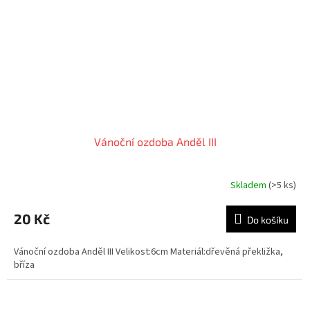
Vánoční ozdoba Anděl III
Skladem
(>5 ks)
20 Kč
Do košíku
Vánoční ozdoba Anděl III Velikost:6cm Materiál:dřevěná překližka,
bříza