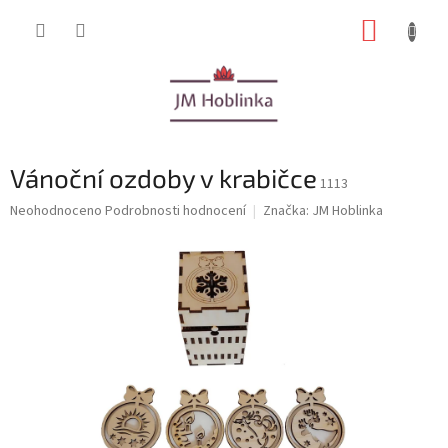
Přejít
NÁKUP
na
obsah
KOŠÍK
Vánoční ozdoby v krabičce
1113
Průměrné
Neohodnoceno
Podrobnosti hodnocení
Značka:
JM Hoblinka
hodnocení
produktu
je
0,0
z
5
hvězdiček.