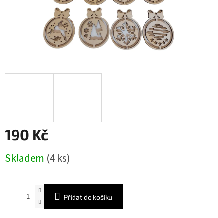
190 Kč
Měrná
Skladem
(4 ks)
cena:
Přidat do košíku