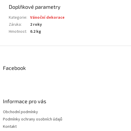
Doplňkové parametry
Kategorie
:
Vánoční dekorace
Záruka
:
2 roky
Hmotnost
:
0.2 kg
Z
á
p
a
Facebook
t
í
Informace pro vás
Obchodní podmínky
Podmínky ochrany osobních údajů
Kontakt