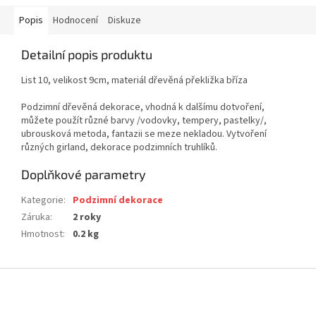
Popis
Hodnocení
Diskuze
Detailní popis produktu
List 10, velikost 9cm, materiál dřevěná překližka bříza
Podzimní dřevěná dekorace, vhodná k dalšímu dotvoření,
můžete použít různé barvy /vodovky, tempery, pastelky/,
ubrousková metoda, fantazii se meze nekladou. Vytvoření
různých girland, dekorace podzimních truhlíků.
Doplňkové parametry
Kategorie
:
Podzimní dekorace
Záruka
:
2 roky
Hmotnost
:
0.2 kg
Z
á
p