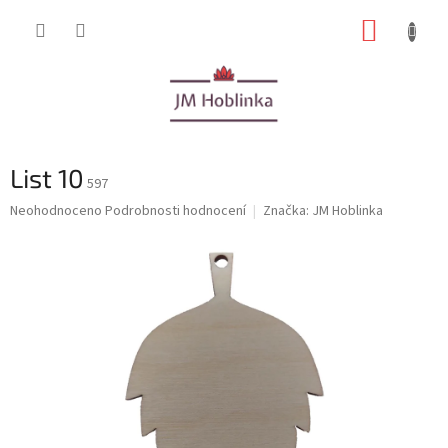
Přejít
NÁKUP
na
obsah
KOŠÍK
List 10
597
Průměrné
Neohodnoceno
Podrobnosti hodnocení
Značka:
JM Hoblinka
hodnocení
produktu
je
0,0
z
5
hvězdiček.