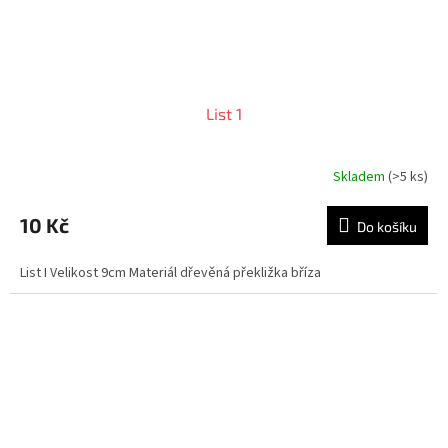
List 1
Skladem
(>5 ks)
10 Kč
Do košíku
List I Velikost 9cm Materiál dřevěná překližka bříza