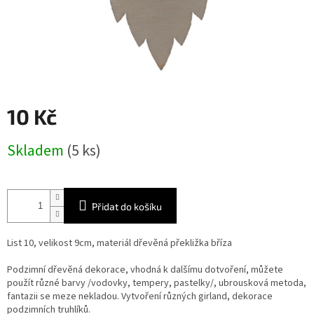
10 Kč
Měrná
Skladem
(5 ks)
cena:
Přidat do košíku
List 10, velikost 9cm, materiál dřevěná překližka bříza
Podzimní dřevěná dekorace, vhodná k dalšímu dotvoření, můžete
použít různé barvy /vodovky, tempery, pastelky/, ubrousková metoda,
fantazii se meze nekladou. Vytvoření různých girland, dekorace
podzimních truhlíků.