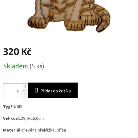
320 Kč
Měrná
Skladem
(5 ks)
cena:
Přidat do košíku
Tygřík 3D
Velikost
:29,0x26,0cm
Materiál
:dřevěná překližka, bříza