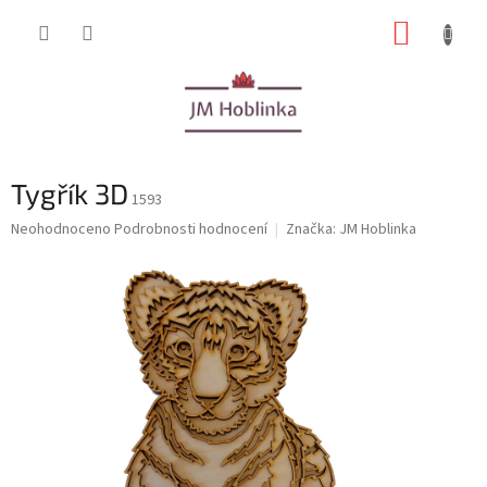
Přejít
NÁKUP
na
obsah
KOŠÍK
Tygřík 3D
1593
Průměrné
Neohodnoceno
Podrobnosti hodnocení
Značka:
JM Hoblinka
hodnocení
produktu
je
0,0
z
5
hvězdiček.