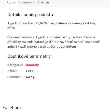
Popis
Hodnocení
Diskuze
Detailní popis produktu
Tygřík 3D, velikost 29,0x26,0cm, materiál dřevěná překližka,
bříza.
Dřevěná dekorace Tygřík je složená ze čtyř vrstev dřevěné
překližky. na zadní straně je dírka k zavěšení na zeď. Rozhodně
zútulní každý interiér, jistě udělá radost dětem.
Doplňkové parametry
Kategorie
:
Mandaly
Záruka
:
1 rok
Hmotnost
:
0.2 kg
Z
á
p
a
Facebook