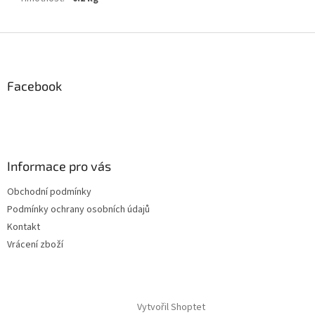
Z
á
p
a
Facebook
t
í
Informace pro vás
Obchodní podmínky
Podmínky ochrany osobních údajů
Kontakt
Vrácení zboží
Vytvořil Shoptet