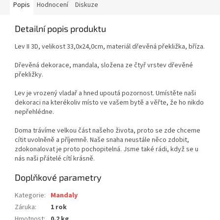
Popis
Hodnocení
Diskuze
Detailní popis produktu
Lev II 3D, velikost 33,0x24,0cm, materiál dřevěná překližka, bříza.
Dřevěná dekorace, mandala, složena ze čtyř vrstev dřevěné
překližky.
Lev je vrozený vladař a hned upoutá pozornost. Umístěte naši
dekoraci na kterékoliv místo ve vašem bytě a věřte, že ho nikdo
nepřehlédne.
Doma trávíme velkou část našeho života, proto se zde chceme
cítit uvolněně a příjemně. Naše snaha neustále něco zdobit,
zdokonalovat je proto pochopitelná. Jsme také rádi, když se u
nás naši přátelé cítí krásně.
Doplňkové parametry
Kategorie
:
Mandaly
Záruka
:
1 rok
Hmotnost
:
0.2 kg