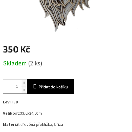
350 Kč
Měrná
Skladem
(2 ks)
cena:
Přidat do košíku
Lev II 3D
Velikost
:33,0x24,0cm
Materiál
:dřevěná překližka, bříza