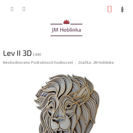
Přejít
NÁKUP
na
obsah
KOŠÍK
Lev II 3D
1440
Průměrné
Neohodnoceno
Podrobnosti hodnocení
Značka:
JM Hoblinka
hodnocení
produktu
je
0,0
z
5
hvězdiček.