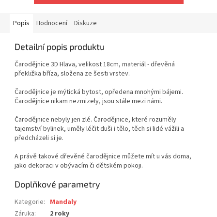
Popis
Hodnocení
Diskuze
Detailní popis produktu
Čarodějnice 3D Hlava, velikost 18cm, materiál - dřevěná
překližka bříza, složena ze šesti vrstev.
Čarodějnice je mýtická bytost, opředena mnohými bájemi.
Čarodějnice nikam nezmizely, jsou stále mezi námi.
Čarodějnice nebyly jen zlé. Čarodějnice, které rozuměly
tajemství bylinek, uměly léčit duši i tělo, těch si lidé vážili a
předcházeli si je.
A právě takové dřevěné čarodějnice můžete mít u vás doma,
jako dekoraci v obývacím či dětském pokoji.
Doplňkové parametry
Kategorie
:
Mandaly
Záruka
:
2 roky