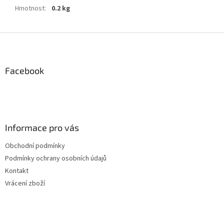
Hmotnost
:
0.2 kg
Z
á
p
a
Facebook
t
í
Informace pro vás
Obchodní podmínky
Podmínky ochrany osobních údajů
Kontakt
Vrácení zboží