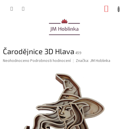
Přejít
NÁKUP
na
obsah
KOŠÍK
Čarodějnice 3D Hlava
459
Průměrné
Neohodnoceno
Podrobnosti hodnocení
Značka:
JM Hoblinka
hodnocení
produktu
je
0,0
z
5
hvězdiček.