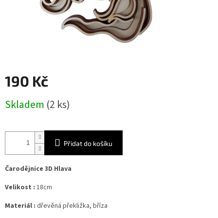
190 Kč
Měrná
Skladem
(2 ks)
cena:
Přidat do košíku
Čarodějnice 3D Hlava
Velikost :
18cm
Materiál :
dřevěná překližka, bříza