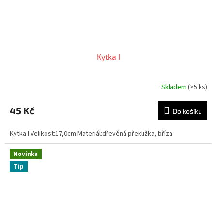
Kytka I
Skladem
(>5 ks)
45 Kč
Do košíku
Kytka I Velikost:17,0cm Materiál:dřevěná překližka, bříza
Novinka
Tip