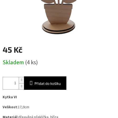
45 Kč
Měrná
Skladem
(4 ks)
cena:
Přidat do košíku
Kytka VI
Velikost
:17,0cm
Materiál
:dřeavěná překližka, bříza