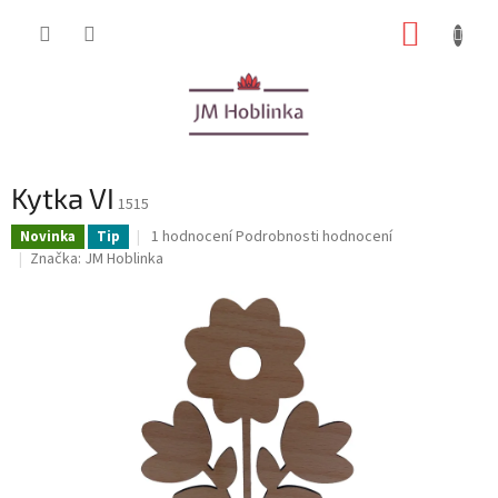
Přejít
NÁKUP
na
obsah
KOŠÍK
Kytka VI
1515
Průměrné
1 hodnocení
Podrobnosti hodnocení
Novinka
Tip
hodnocení
Značka:
JM Hoblinka
produktu
je
5,0
z
5
hvězdiček.