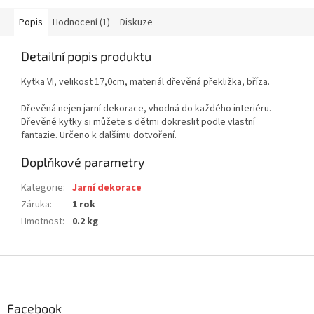
Popis
Hodnocení (1)
Diskuze
Detailní popis produktu
Kytka VI, velikost 17,0cm, materiál dřevěná překližka, bříza.
Dřevěná nejen jarní dekorace, vhodná do každého interiéru.
Dřevěné kytky si můžete s dětmi dokreslit podle vlastní
fantazie. Určeno k dalšímu dotvoření.
Doplňkové parametry
Kategorie
:
Jarní dekorace
Záruka
:
1 rok
Hmotnost
:
0.2 kg
Z
á
p
a
Facebook