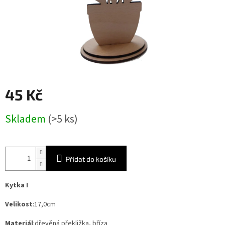
45 Kč
Měrná
Skladem
(>5 ks)
cena:
Přidat do košíku
Kytka I
Velikost
:17,0cm
Materiál
:dřevěná překližka, bříza