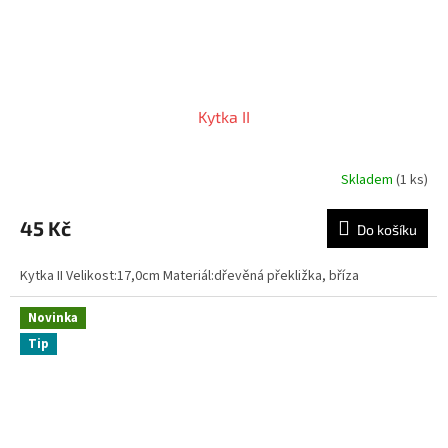
Kytka II
Skladem
(1 ks)
45 Kč
Do košíku
Kytka II Velikost:17,0cm Materiál:dřevěná překližka, bříza
Novinka
Tip