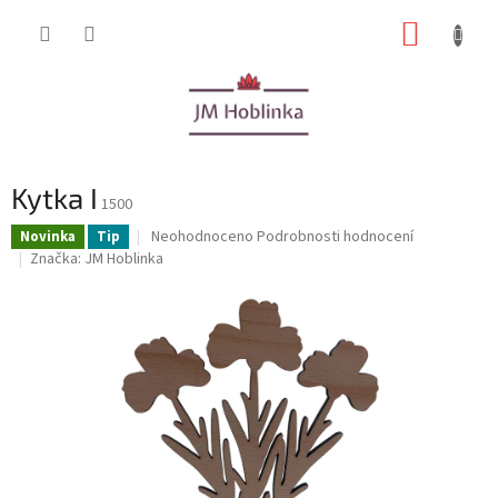
Přejít
NÁKUP
na
obsah
KOŠÍK
Kytka I
1500
Průměrné
Neohodnoceno
Podrobnosti hodnocení
Novinka
Tip
hodnocení
Značka:
JM Hoblinka
produktu
je
0,0
z
5
hvězdiček.