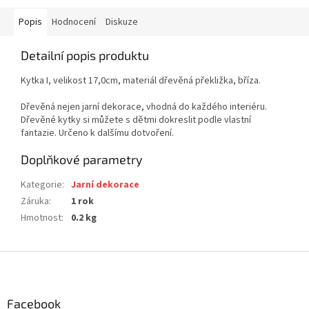
Popis
Hodnocení
Diskuze
Detailní popis produktu
Kytka I, velikost 17,0cm, materiál dřevěná překližka, bříza.
Dřevěná nejen jarní dekorace, vhodná do každého interiéru.
Dřevěné kytky si můžete s dětmi dokreslit podle vlastní
fantazie. Určeno k dalšímu dotvoření.
Doplňkové parametry
Kategorie
:
Jarní dekorace
Záruka
:
1 rok
Hmotnost
:
0.2 kg
Z
á
p
a
Facebook