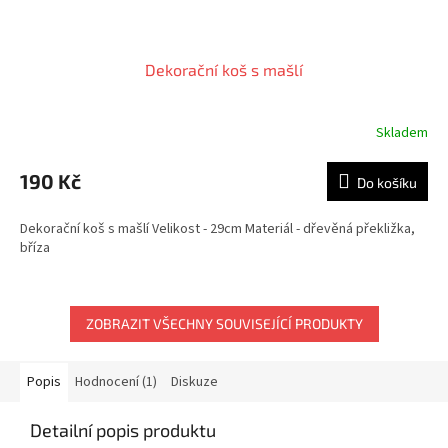
Dekorační koš s mašlí
Skladem
Průměrné
hodnocení
produktu
190 Kč
Do košíku
je
5,0
Dekorační koš s mašlí Velikost - 29cm Materiál - dřevěná překližka,
z
bříza
5
hvězdiček.
ZOBRAZIT VŠECHNY SOUVISEJÍCÍ PRODUKTY
Popis
Hodnocení (1)
Diskuze
Detailní popis produktu