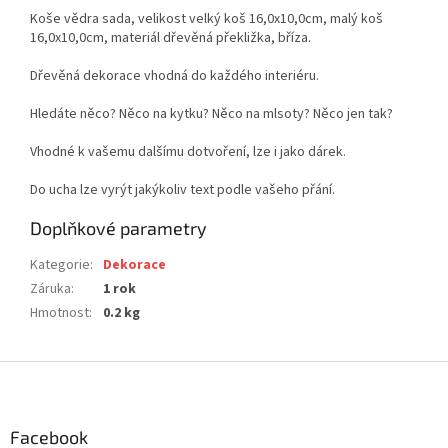
Koše vědra sada, velikost velký koš 16,0x10,0cm, malý koš
16,0x10,0cm, materiál dřevěná překližka, bříza.
Dřevěná dekorace vhodná do každého interiéru.
Hledáte něco? Něco na kytku? Něco na mlsoty? Něco jen tak?
Vhodné k vašemu dalšímu dotvoření, lze i jako dárek.
Do ucha lze vyrýt jakýkoliv text podle vašeho přání.
Doplňkové parametry
Kategorie
:
Dekorace
Záruka
:
1 rok
Hmotnost
:
0.2 kg
Z
á
p
a
Facebook