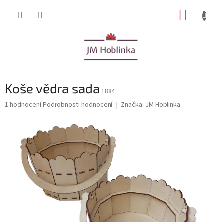
Přejít
NÁKUP
na
obsah
KOŠÍK
Koše vědra sada
1884
Průměrné
1 hodnocení
Podrobnosti hodnocení
Značka:
JM Hoblinka
hodnocení
produktu
je
5,0
z
5
hvězdiček.