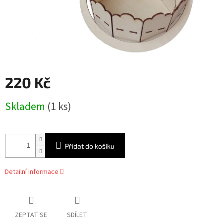
220 Kč
Měrná
Skladem
(1 ks)
cena:
Přidat do košíku
Detailní informace
ZEPTAT SE
SDÍLET