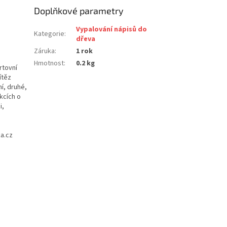
Doplňkové parametry
Vypalování nápisů do
Kategorie
:
dřeva
Záruka
:
1 rok
Hmotnost
:
0.2 kg
rtovní
ítěz
í, druhé,
kcích o
i,
ka.cz