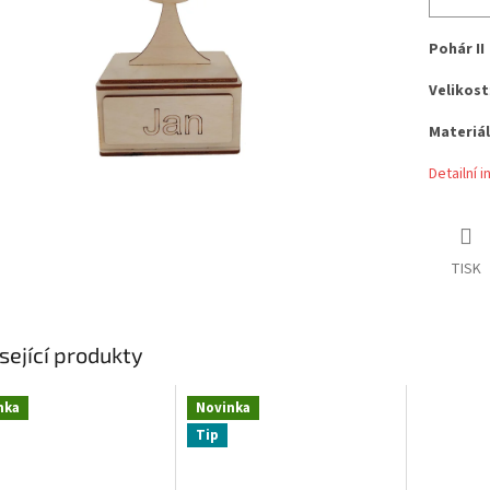
Pohár II
Velikost
Materiál
Detailní 
TISK
sející produkty
nka
Novinka
Tip