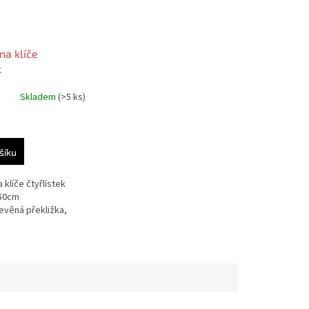
na klíče
k
Skladem
(>5 ks)
šíku
 klíče čtyřlístek
,50cm
evěná překližka,