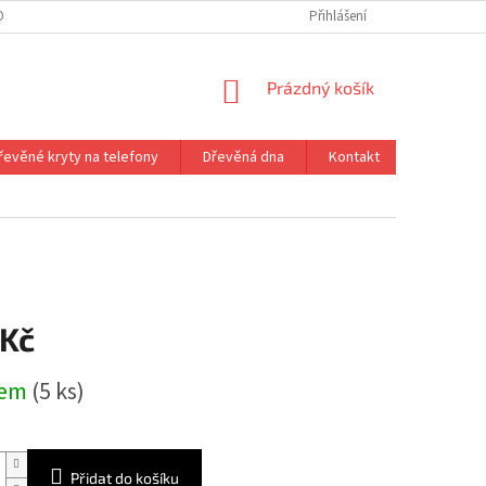
ONTAKT
VRÁCENÍ ZBOŽÍ
Přihlášení
NÁKUPNÍ
Prázdný košík
KOŠÍK
řevěné kryty na telefony
Dřevěná dna
Kontakt
 Kč
dem
(5 ks)
Přidat do košíku