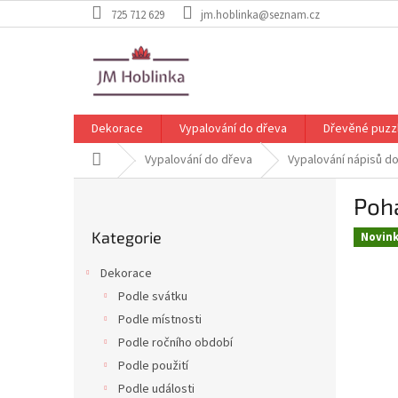
Přejít
725 712 629
jm.hoblinka@seznam.cz
na
obsah
Dekorace
Vypalování do dřeva
Dřevěné puzz
Domů
Vypalování do dřeva
Vypalování nápisů d
P
Pohá
o
Přeskočit
s
Kategorie
kategorie
Novin
t
r
Dekorace
a
Podle svátku
n
Podle místnosti
n
í
Podle ročního období
p
Podle použití
a
Podle události