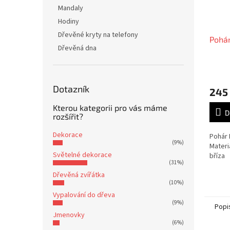
Mandaly
Hodiny
Dřevěné kryty na telefony
Pohár
Dřevěná dna
Dotazník
245
Kterou kategorii pro vás máme
D
rozšířit?
Dekorace
Pohár 
(9%)
Materi
Světelné dekorace
bříza
(31%)
Dřevěná zvířátka
(10%)
Vypalování do dřeva
(9%)
Popi
Jmenovky
(6%)