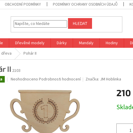
OBCHODNÍ PODMÍNKY
PODMÍNKY OCHRANY OSOBNÍCH ÚDAJŮ
K
HLEDAT
le
Dřevěné modely
Dárky
Mandaly
Hodiny
D
o dřeva
Pohár II
r II
2103
Průměrné
Neohodnoceno
Podrobnosti hodnocení
Značka:
JM Hoblinka
ka
hodnocení
produktu
210
je
0,0
Měrná
Skla
z
cena:
5
hvězdiček.