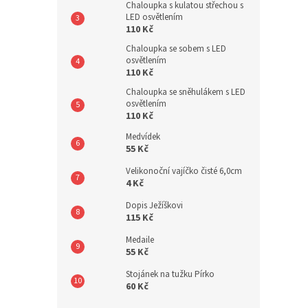
Chaloupka s kulatou střechou s
LED osvětlením
110 Kč
Chaloupka se sobem s LED
osvětlením
110 Kč
Chaloupka se sněhulákem s LED
osvětlením
110 Kč
Medvídek
55 Kč
Velikonoční vajíčko čisté 6,0cm
4 Kč
Dopis Ježíškovi
115 Kč
Medaile
55 Kč
Stojánek na tužku Pírko
60 Kč