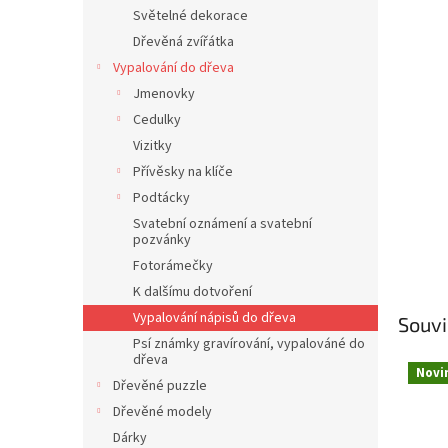
n
Světelné dekorace
e
Dřevěná zvířátka
l
Vypalování do dřeva
Jmenovky
Cedulky
Vizitky
Přívěsky na klíče
Podtácky
Svatební oznámení a svatební
pozvánky
Fotorámečky
K dalšímu dotvoření
Vypalování nápisů do dřeva
Souvi
Psí známky gravírování, vypalováné do
dřeva
Novi
Dřevěné puzzle
Dřevěné modely
Dárky