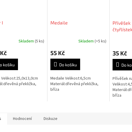
 I
Medaile
Přívěšek 
čtyřlíste
Skladem
(5 ks)
Skladem
(>5 ks)
 Kč
55 Kč
35 Kč
o košíku
Do košíku
Do ko
I Velikost:25,0x13,0cm
Medaile Velikost:6,5cm
Přívěšek na
ál:dřevěná překližka,
Materiál:dřevěná překližka,
Velikost:4
bříza
Materiál:dř
bříza
s
Hodnocení
Diskuze