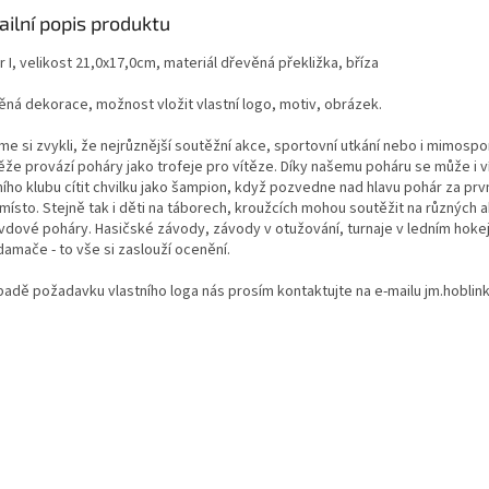
ailní popis produktu
 I, velikost 21,0x17,0cm, materiál dřevěná překližka, bříza
ěná dekorace, možnost vložit vlastní logo, motiv, obrázek.
me si zvykli, že nejrůznější soutěžní akce, sportovní utkání nebo i mimospo
ěže provází poháry jako trofeje pro vítěze. Díky našemu poháru se může i v
ího klubu cítit chvilku jako šampion, když pozvedne nad hlavu pohár za prvn
 místo. Stejně tak i děti na táborech, kroužcích mohou soutěžit na různých a
vdové poháry. Hasičské závody, závody v otužování, turnaje v ledním hokej
damače - to vše si zaslouží ocenění.
ípadě požadavku vlastního loga nás prosím kontaktujte na e-mailu jm.hoblin