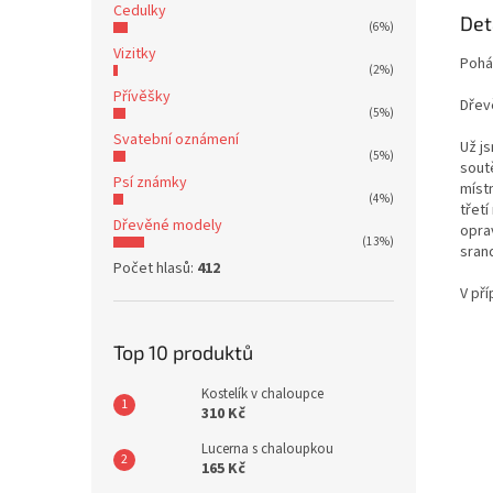
Cedulky
Det
(6%)
Vizitky
Pohár
(2%)
Přívěšky
Dřev
(5%)
Svatební oznámení
Už js
(5%)
sout
Psí známky
místn
(4%)
třetí
Dřevěné modely
opra
(13%)
sran
Počet hlasů:
412
V př
Top 10 produktů
Kostelík v chaloupce
310 Kč
Lucerna s chaloupkou
165 Kč