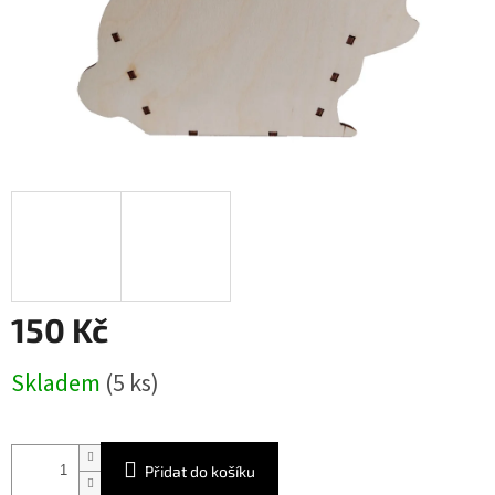
150 Kč
Měrná
Skladem
(5 ks)
cena:
Přidat do košíku