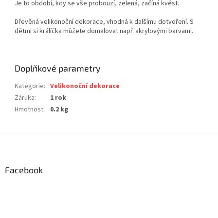
Je to období, kdy se vše probouzí, zelená, začíná kvést.
Dřevěná velikonoční dekorace, vhodná k dalšímu dotvoření. S
dětmi si králíčka můžete domalovat např. akrylovými barvami.
Doplňkové parametry
Kategorie
:
Velikonoční dekorace
Záruka
:
1 rok
Hmotnost
:
0.2 kg
Z
á
p
a
Facebook
t
í