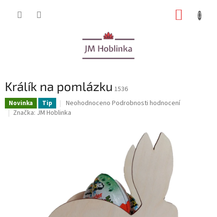
Přejít
NÁKUP
na
obsah
KOŠÍK
Králík na pomlázku
1536
Průměrné
Neohodnoceno
Podrobnosti hodnocení
Novinka
Tip
hodnocení
Značka:
JM Hoblinka
produktu
je
0,0
z
5
hvězdiček.