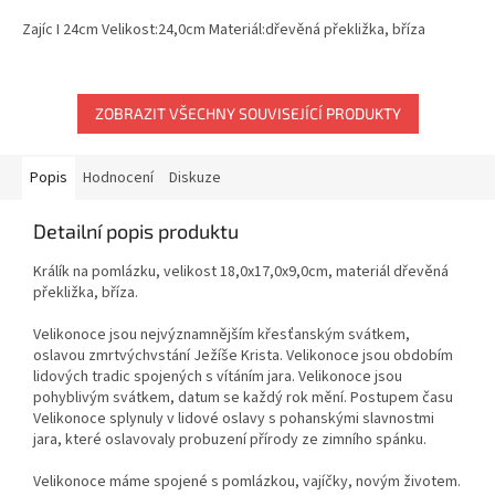
Zajíc I 24cm Velikost:24,0cm Materiál:dřevěná překližka, bříza
ZOBRAZIT VŠECHNY SOUVISEJÍCÍ PRODUKTY
Popis
Hodnocení
Diskuze
Detailní popis produktu
Králík na pomlázku, velikost 18,0x17,0x9,0cm, materiál dřevěná
překližka, bříza.
Velikonoce jsou nejvýznamnějším křesťanským svátkem,
oslavou zmrtvýchvstání Ježíše Krista. Velikonoce jsou obdobím
lidových tradic spojených s vítáním jara. Velikonoce jsou
pohyblivým svátkem, datum se každý rok mění. Postupem času
Velikonoce splynuly v lidové oslavy s pohanskými slavnostmi
jara, které oslavovaly probuzení přírody ze zimního spánku.
Velikonoce máme spojené s pomlázkou, vajíčky, novým životem.