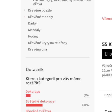
Psí známky gravírování, vypalováné do
dřeva
Dřevěné puzzle
Dřevěné modely
Váno
Dárky
Mandaly
Hodiny
Dřevěné kryty na telefony
55 K
Dřevěná dna
D
Vánočn
Dotazník
12cm M
překli
Kterou kategorii pro vás máme
rozšířit?
Dekorace
Popi
(9%)
Světelné dekorace
(31%)
Dřevěná zvířátka
Det