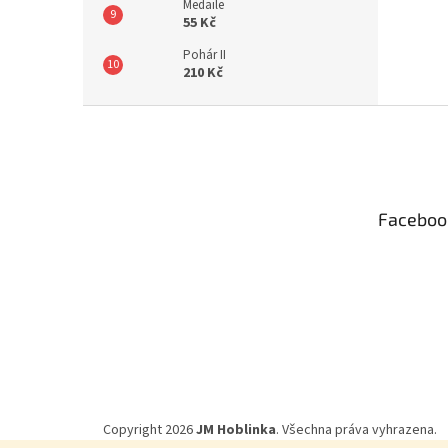
Medaile
55 Kč
Pohár II
210 Kč
Z
á
p
a
t
Faceboo
í
Copyright 2026
JM Hoblinka
. Všechna práva vyhrazena.