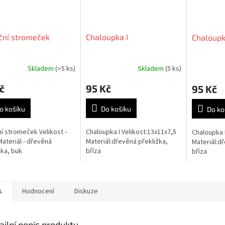
ční stromeček
Chaloupka I
Chaloupka
Skladem
(>5 ks)
Skladem
(5 ks)
Průměrné
Průměrné
hodnocení
hodnocení
č
95 Kč
95 Kč
produktu
produktu
je
je
5,0
5,0
o košíku
Do košíku
Do ko
z
z
5
5
í stromeček Velikost -
Chaloupka I Velikost:13x11x7,5
Chaloupka 
hvězdiček.
hvězdiček.
ateriál - dřevěná
Materiál:dřevěná překližka,
Materiál:dř
žka, buk
bříza
bříza
s
Hodnocení
Diskuze
ailní popis produktu