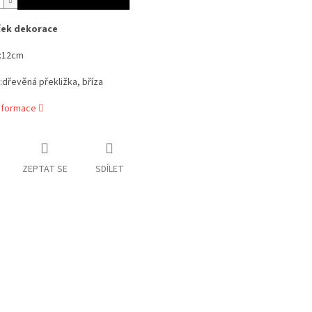
ek dekorace
:12cm
:dřevěná překližka, bříza
informace
ZEPTAT SE
SDÍLET