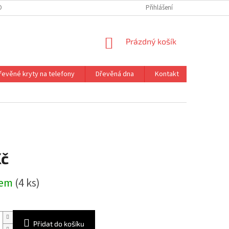
ONTAKT
VRÁCENÍ ZBOŽÍ
Přihlášení
NÁKUPNÍ
Prázdný košík
KOŠÍK
řevěné kryty na telefony
Dřevěná dna
Kontakt
Kč
dem
(4 ks)
Přidat do košíku