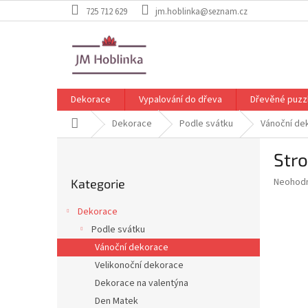
Přejít
725 712 629
jm.hoblinka@seznam.cz
na
obsah
Dekorace
Vypalování do dřeva
Dřevěné puzz
Domů
Dekorace
Podle svátku
Vánoční de
P
Str
o
Přeskočit
s
Průměr
Neohod
Kategorie
kategorie
t
hodnoce
r
produkt
Dekorace
a
je
Podle svátku
0,0
n
z
Vánoční dekorace
n
5
í
Velikonoční dekorace
hvězdič
p
Dekorace na valentýna
a
Den Matek