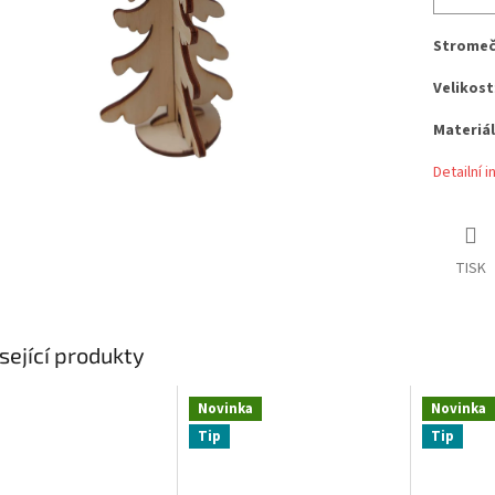
Stromeč
Velikost
Materiál
Detailní 
TISK
sející produkty
Novinka
Novinka
Tip
Tip