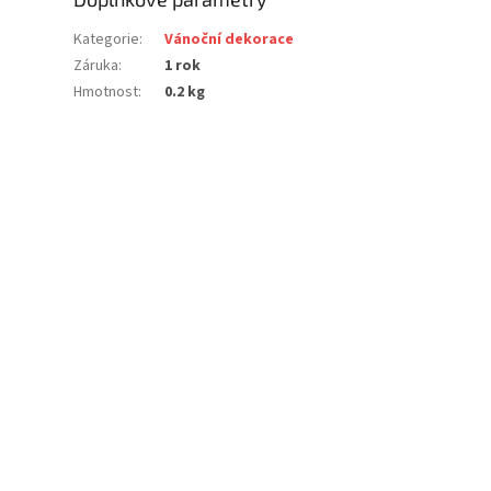
Kategorie
:
Vánoční dekorace
Záruka
:
1 rok
Hmotnost
:
0.2 kg