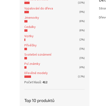
(10%)
Vypalování do dřeva
Stro
(9%)
Dřev
Jmenovky
(6%)
Cedulky
(6%)
Vizitky
(2%)
Přívěšky
(5%)
Svatební oznámení
(5%)
Psí známky
(4%)
Dřevěné modely
(13%)
Počet hlasů:
412
Top 10 produktů