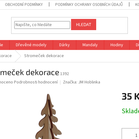
OBCHODNÍ PODMÍNKY
PODMÍNKY OCHRANY OSOBNÍCH ÚDAJŮ
K
HLEDAT
le
Dřevěné modely
Dárky
Mandaly
Hodiny
D
korace
Stromeček dekorace
omeček dekorace
1392
né
noceno
Podrobnosti hodnocení
Značka:
JM Hoblinka
ní
35 
u
Měrná
Skla
cena:
ek.