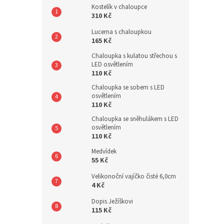
Kostelík v chaloupce
310 Kč
Lucerna s chaloupkou
165 Kč
Chaloupka s kulatou střechou s
LED osvětlením
110 Kč
Chaloupka se sobem s LED
osvětlením
110 Kč
Chaloupka se sněhulákem s LED
osvětlením
110 Kč
Medvídek
55 Kč
Velikonoční vajíčko čisté 6,0cm
4 Kč
Dopis Ježíškovi
115 Kč