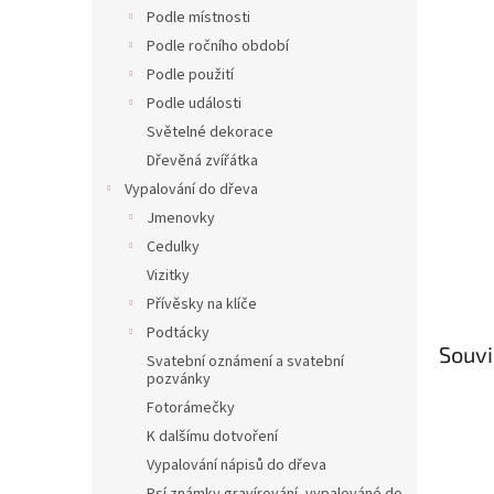
n
Podle místnosti
e
Podle ročního období
l
Podle použití
Podle události
Světelné dekorace
Dřevěná zvířátka
Vypalování do dřeva
Jmenovky
Cedulky
Vizitky
Přívěsky na klíče
Podtácky
Souvi
Svatební oznámení a svatební
pozvánky
Fotorámečky
K dalšímu dotvoření
Vypalování nápisů do dřeva