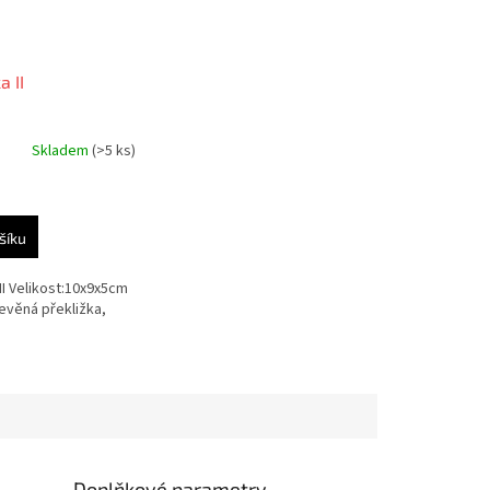
 II
Skladem
(>5 ks)
šíku
II Velikost:10x9x5cm
evěná překližka,
Doplňkové parametry