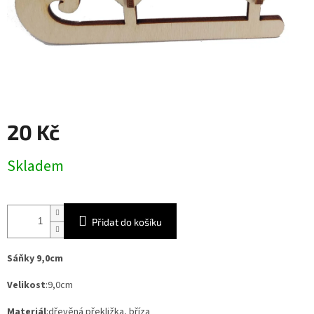
20 Kč
Měrná
Skladem
cena:
Přidat do košíku
Sáňky 9,0cm
Velikost
:9,0cm
Materiál
:dřevěná překližka, bříza