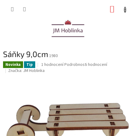
Přejít
NÁKUP
na
obsah
KOŠÍK
Sáňky 9,0cm
1980
Průměrné
1 hodnocení
Podrobnosti hodnocení
Novinka
Tip
hodnocení
Značka:
JM Hoblinka
produktu
je
5,0
z
5
hvězdiček.