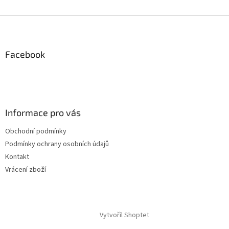
Z
á
p
a
Facebook
t
í
Informace pro vás
Obchodní podmínky
Podmínky ochrany osobních údajů
Kontakt
Vrácení zboží
Vytvořil Shoptet