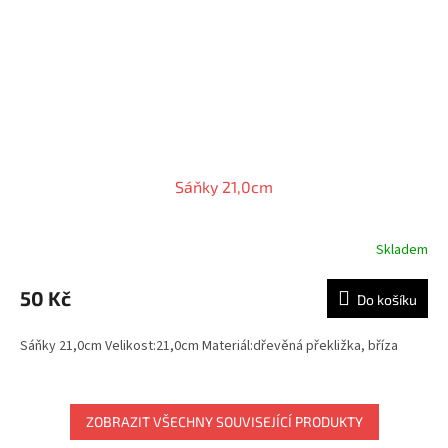
Sáňky 21,0cm
Skladem
Průměrné
hodnocení
produktu
50 Kč
Do košíku
je
5,0
Sáňky 21,0cm Velikost:21,0cm Materiál:dřevěná překližka, bříza
z
5
hvězdiček.
ZOBRAZIT VŠECHNY SOUVISEJÍCÍ PRODUKTY