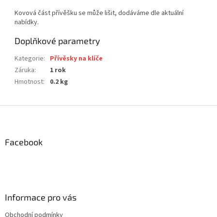
Kovová část přívěšku se může lišit, dodáváme dle aktuální
nabídky.
Doplňkové parametry
Kategorie
:
Přívěsky na klíče
Záruka
:
1 rok
Hmotnost
:
0.2 kg
Z
á
p
a
Facebook
t
í
Informace pro vás
Obchodní podmínky