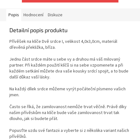
Popis
Hodnocení
Diskuze
Detailní popis produktu
Přívěšek na klíče Dvě srdce I, velikost 4,0x3,0cm, materiál
dřevěná překližka, bříza.
Jednu část srdce máte u sebe vy a druhou má váš milovaný
partner. Při každém použití klíčů si na sebe vzpomenete a při
každém setkání můžete dva vaše kousky srdcí spojit, a to bude
další důkaz vaší lásky.
Na každý dílek srdce můžeme vyrýt počáteční písmeno vašich
jmen.
Často se říká, že zamilovanost nemůže trvat věčně. Právě díky
našim přívěskům na klíče bude vaše zamilovanost trvat tak
dlouho, jak si budete přát.
Popusťte uzdu své fantazii a vyberte si z několika variant našich
přívěšků.