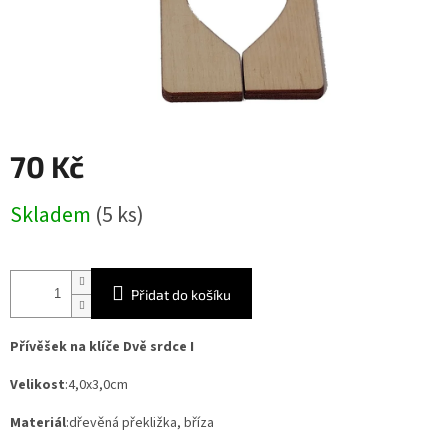
70 Kč
Měrná
Skladem
(5 ks)
cena:
Přidat do košíku
Přívěšek na klíče Dvě srdce I
Velikost
:4,0x3,0cm
Materiál
:dřevěná překližka, bříza