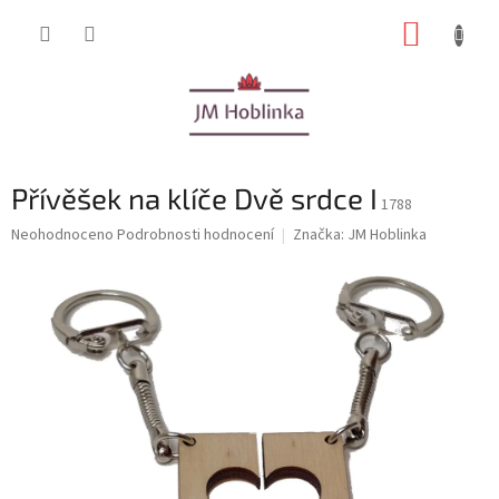
Přejít
NÁKUP
na
obsah
KOŠÍK
Přívěšek na klíče Dvě srdce I
1788
Průměrné
Neohodnoceno
Podrobnosti hodnocení
Značka:
JM Hoblinka
hodnocení
produktu
je
0,0
z
5
hvězdiček.