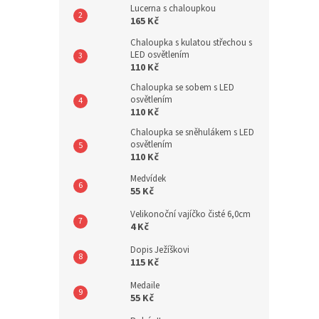
Lucerna s chaloupkou
165 Kč
Chaloupka s kulatou střechou s
LED osvětlením
110 Kč
Chaloupka se sobem s LED
osvětlením
110 Kč
Chaloupka se sněhulákem s LED
osvětlením
110 Kč
Medvídek
55 Kč
Velikonoční vajíčko čisté 6,0cm
4 Kč
Dopis Ježíškovi
115 Kč
Medaile
55 Kč