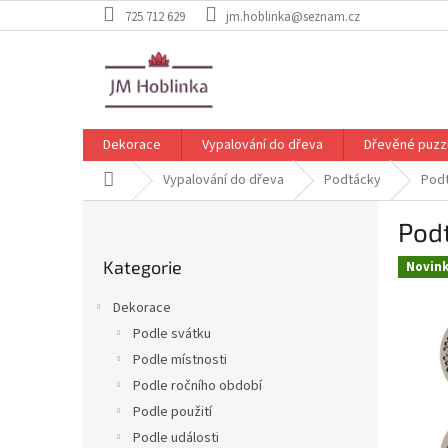
Přejít
725 712 629
jm.hoblinka@seznam.cz
na
obsah
Dekorace
Vypalování do dřeva
Dřevěné puzz
Domů
Vypalování do dřeva
Podtácky
Pod
P
Pod
o
Přeskočit
s
Kategorie
kategorie
Novin
t
r
Dekorace
a
Podle svátku
n
Podle místnosti
n
í
Podle ročního období
p
Podle použití
a
Podle události