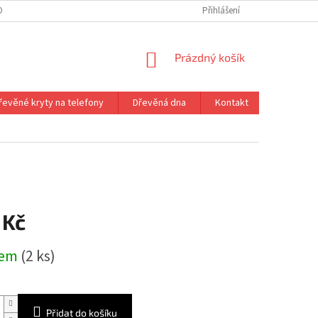
ONTAKT
VRÁCENÍ ZBOŽÍ
Přihlášení
NÁKUPNÍ
Prázdný košík
KOŠÍK
řevěné kryty na telefony
Dřevěná dna
Kontakt
 Kč
dem
(2 ks)
Přidat do košíku