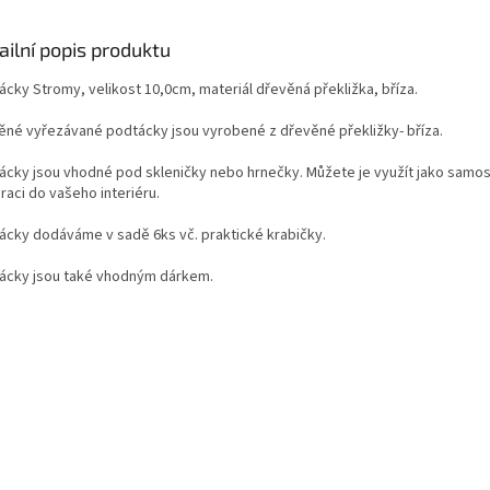
ailní popis produktu
ácky Stromy, velikost 10,0cm, materiál dřevěná překližka, bříza.
ěné vyřezávané podtácky jsou vyrobené z dřevěné překližky- bříza.
ácky jsou vhodné pod skleničky nebo hrnečky. Můžete je využít jako samo
raci do vašeho interiéru.
ácky dodáváme v sadě 6ks vč. praktické krabičky.
ácky jsou také vhodným dárkem.