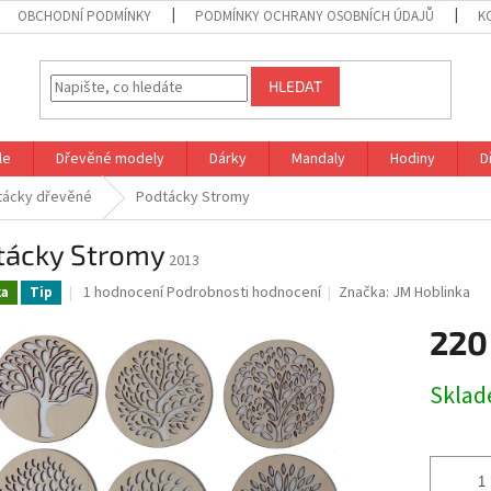
OBCHODNÍ PODMÍNKY
PODMÍNKY OCHRANY OSOBNÍCH ÚDAJŮ
K
HLEDAT
le
Dřevěné modely
Dárky
Mandaly
Hodiny
D
tácky dřevěné
Podtácky Stromy
tácky Stromy
2013
Průměrné
1 hodnocení
Podrobnosti hodnocení
Značka:
JM Hoblinka
ka
Tip
hodnocení
produktu
220
je
5,0
Měrná
Skla
z
cena:
5
hvězdiček.