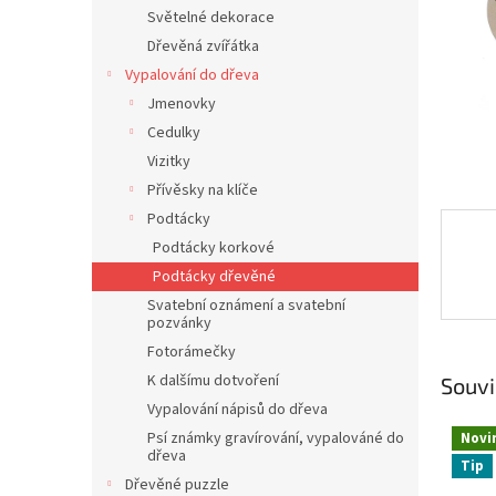
n
Světelné dekorace
e
Dřevěná zvířátka
l
Vypalování do dřeva
Jmenovky
Cedulky
Vizitky
Přívěsky na klíče
Podtácky
Podtácky korkové
Podtácky dřevěné
Svatební oznámení a svatební
pozvánky
Fotorámečky
K dalšímu dotvoření
Souvi
Vypalování nápisů do dřeva
Psí známky gravírování, vypalováné do
Novi
dřeva
Tip
Dřevěné puzzle