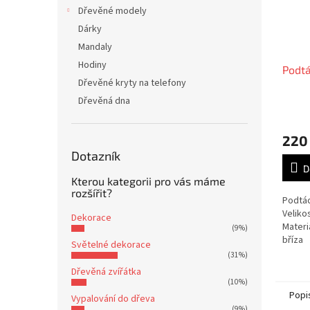
Dřevěné modely
Dárky
Mandaly
Hodiny
Podtá
Dřevěné kryty na telefony
Dřevěná dna
220
Dotazník
D
Kterou kategorii pro vás máme
rozšířit?
Podtá
Veliko
Dekorace
Materi
(9%)
bříza
Světelné dekorace
(31%)
Dřevěná zvířátka
(10%)
Popi
Vypalování do dřeva
(9%)