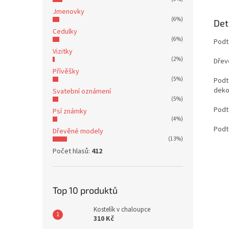
Jmenovky
(6%)
Det
Cedulky
(6%)
Podt
Vizitky
(2%)
Dřev
Přívěšky
(5%)
Podt
deko
Svatební oznámení
(5%)
Podt
Psí známky
(4%)
Podt
Dřevěné modely
(13%)
Počet hlasů:
412
Top 10 produktů
Kostelík v chaloupce
310 Kč