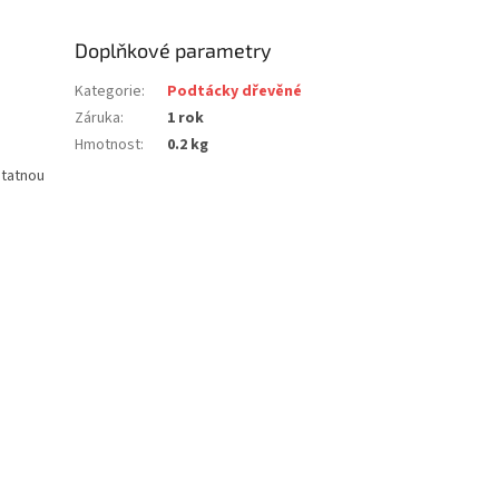
Doplňkové parametry
Kategorie
:
Podtácky dřevěné
Záruka
:
1 rok
Hmotnost
:
0.2 kg
statnou