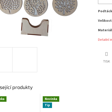
Podtáck
Velikost
Materiál
Detailní 
TISK
sející produkty
nka
Novinka
Tip