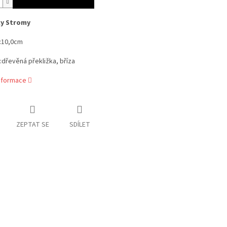
y Stromy
:10,0cm
:dřevěná překližka, bříza
informace
ZEPTAT SE
SDÍLET