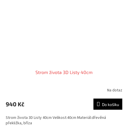
Strom života 3D Listy 40cm
Na dotaz
Průměrné
hodnocení
produktu
940 Kč
Do košíku
je
5,0
Strom života 3D Listy 40cm Velikost:40cm Materiál:dřevěná
z
překližka, bříza
5