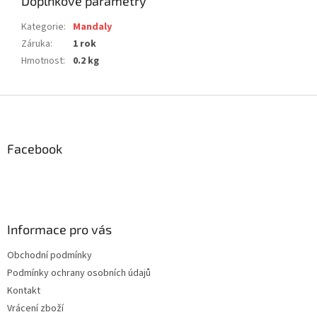
Doplňkové parametry
Kategorie
:
Mandaly
Záruka
:
1 rok
Hmotnost
:
0.2 kg
Z
á
p
a
Facebook
t
í
Informace pro vás
Obchodní podmínky
Podmínky ochrany osobních údajů
Kontakt
Vrácení zboží