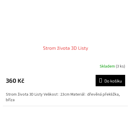
Strom života 3D Listy
Skladem
(3 ks)
Průměrné
hodnocení
produktu
360 Kč
Do košíku
je
5,0
Strom života 3D Listy Velikost : 23cm Materiál : dřevěná překližka,
z
bříza
5
hvězdiček.