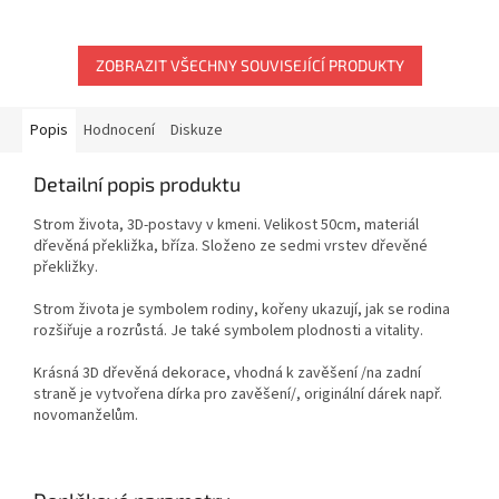
hvězdiček.
ZOBRAZIT VŠECHNY SOUVISEJÍCÍ PRODUKTY
Popis
Hodnocení
Diskuze
Detailní popis produktu
Strom života, 3D-postavy v kmeni. Velikost 50cm, materiál
dřevěná překližka, bříza. Složeno ze sedmi vrstev dřevěné
překližky.
Strom života je symbolem rodiny, kořeny ukazují, jak se rodina
rozšiřuje a rozrůstá. Je také symbolem plodnosti a vitality.
Krásná 3D dřevěná dekorace, vhodná k zavěšení /na zadní
straně je vytvořena dírka pro zavěšení/, originální dárek např.
novomanželům.