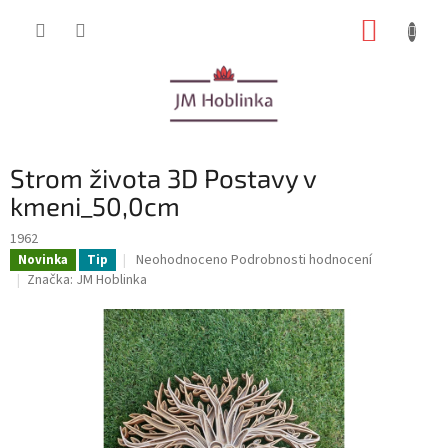
Přejít
NÁKUP
na
obsah
KOŠÍK
Strom života 3D Postavy v
kmeni_50,0cm
1962
Průměrné
Neohodnoceno
Podrobnosti hodnocení
Novinka
Tip
hodnocení
Značka:
JM Hoblinka
produktu
je
0,0
z
5
hvězdiček.