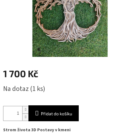
1 700 Kč
Měrná
Na dotaz
(1 ks)
cena:
Přidat do košíku
Strom života 3D Postavy v kmeni